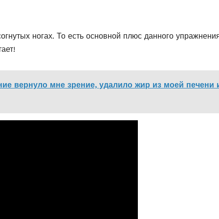
согнутых ногах. То есть основной плюс данного упражнени
ает!
ение вернуло мне зрение, удалило жир из моей печени 