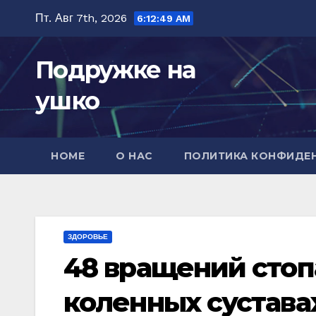
Перейти
Пт. Авг 7th, 2026
6:12:50 AM
к
содержимому
Подружке на
ушко
HOME
О НАС
ПОЛИТИКА КОНФИДЕ
ЗДОРОВЬЕ
48 вращений стопа
коленных сустава