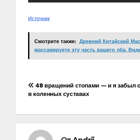
Источник
Смотрите также:
Древний Китайский Масс
массажируете эту часть вашего лба. Вид
Навигация
48 вращений стопами — и я забыл 
в коленных суставах
по
записям
От
Andrii