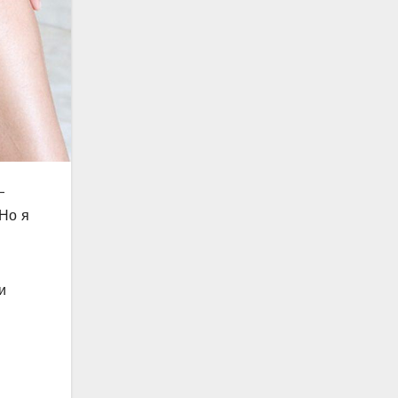
–
 Но я
и