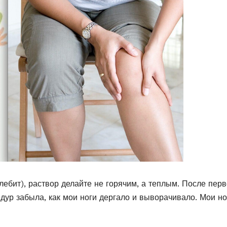
лебит), раствор делайте не горячим, а теплым. После пер
едур забыла, как мои ноги дергало и выворачивало. Мои н