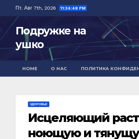
Перейти
Пт. Авг 7th, 2026
11:34:50 PM
к
содержимому
Подружке на
ушко
HOME
О НАС
ПОЛИТИКА КОНФИДЕ
ЗДОРОВЬЕ
Исцеляющий раств
ноющую и тянущую