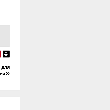
 для
ия