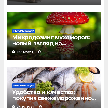
средство против усталости
и истощения
РЕКОМЕНДАЦИИ
Микродозинг мухоморов:
новый взгляд на
психоделику
18.11.2024
РЕКОМЕНДАЦИИ
Удобство и качество:
покупка свежемороженной
рыбы онлайн
24.10.2024