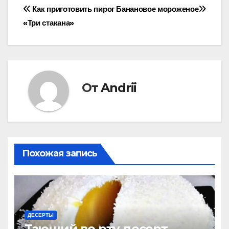
Навигация
Как приготовить пирог
Банановое мороженое
«‎Три стакана»‎
по
записям
От
Andrii
Похожая запись
ДЕСЕРТЫ
Тающий во рту десерт