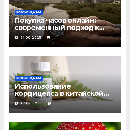
РЕКОМЕНДАЦИИ
Покупка часов онлайн:
современный подход к
выбору аксессуаров
31.08.2025
РЕКОМЕНДАЦИИ
Использование
кордицепса в китайской
медицине: природное
27.04.2025
средство против усталости
и истощения