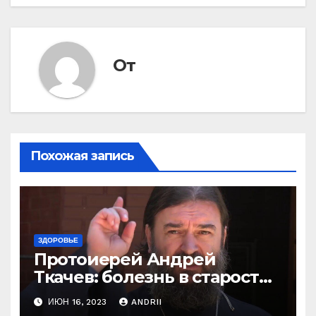
От
Похожая запись
ЗДОРОВЬЕ
Протоиерей Андрей
Ткачев: болезнь в старости
— это расплата за грехи?
ИЮН 16, 2023
ANDRII
Вот те раз!