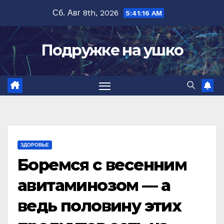
Перейти
Сб. Авг 8th, 2026
5:41:17 AM
к
содержимому
Подружке на ушко
ЗДОРОВЬЕ
Боремся с весенним
авитаминозом — а
ведь половину этих