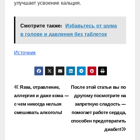
улучшает усвоение кальция.
Смотрите также:
Избавьтесь от шума
в голове и давления без таблеток
Источник
Навигация
Язва, отравление,
После этой статьи вы по
аллергия и даже кома —
другому посмотрите на
по
с чем никогда нельзя
запретную сладость —
записям
смешивать алкоголь!
помогает работе сердца,
способен предотвратить
диабет!