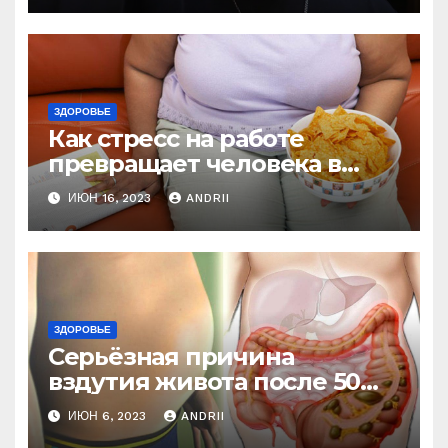
ЗДОРОВЬЕ
Как стресс на работе
превращает человека в
колобка! Так вот в чем дело!
ИЮН 16, 2023
ANDRII
ЗДОРОВЬЕ
Серьёзная причина
вздутия живота после 50
лет. Многие обращают на
ИЮН 6, 2023
ANDRII
это внимание, когда