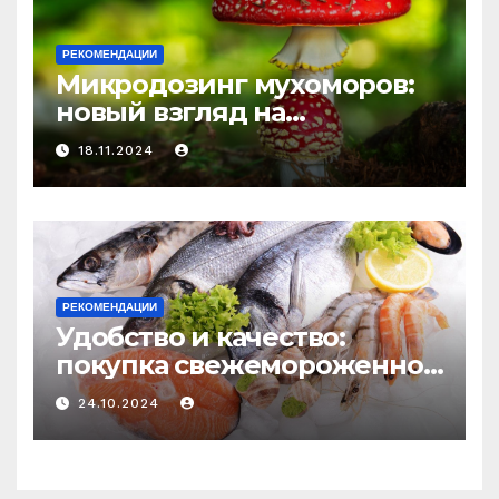
РЕКОМЕНДАЦИИ
Микродозинг мухоморов:
новый взгляд на
психоделику
18.11.2024
РЕКОМЕНДАЦИИ
Удобство и качество:
покупка свежемороженной
рыбы онлайн
24.10.2024