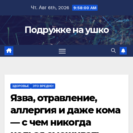
Перейти
Чт. Авг 6th, 2026
9:58:01 AM
к
содержимому
Подружке на ушко
ЗДОРОВЬЕ
ЭТО ВРЕДНО!
Язва, отравление,
аллергия и даже кома
— с чем никогда