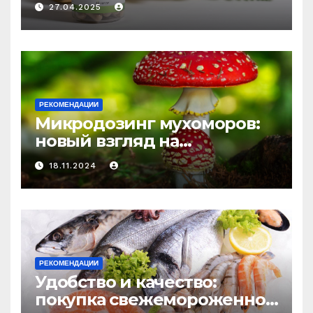
27.04.2025
средство против усталости
и истощения
РЕКОМЕНДАЦИИ
Микродозинг мухоморов:
новый взгляд на
психоделику
18.11.2024
РЕКОМЕНДАЦИИ
Удобство и качество:
покупка свежемороженной