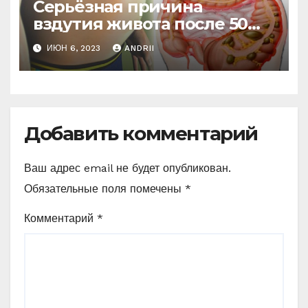
Серьёзная причина
вздутия живота после 50
лет. Многие обращают на
ИЮН 6, 2023
ANDRII
это внимание, когда
становится поздно!
Добавить комментарий
Ваш адрес email не будет опубликован.
Обязательные поля помечены
*
Комментарий
*