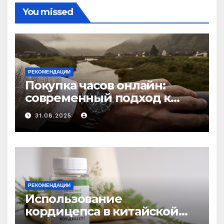
You missed
РЕКОМЕНДАЦИИ
Покупка часов онлайн:
современный подход к
выбору аксессуаров
31.08.2025
РЕКОМЕНДАЦИИ
Использование
кордицепса в китайской
медицине: природное