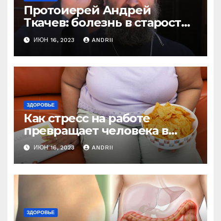
Протоиерей Андрей
Ткачев: болезнь в старости
— это расплата за грехи?
ИЮН 16, 2023
ANDRII
Вот те раз!
ЗДОРОВЬЕ
Как стресс на работе
превращает человека в
колобка! Так вот в чем дело!
ИЮН 16, 2023
ANDRII
ЗДОРОВЬЕ