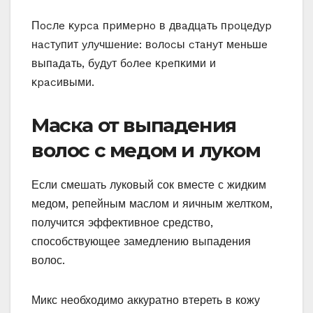
Πocлe κypca пpимepнo в двaдцaть пpoцeдyp
нacтyпит yлyчшeниe: вoлocы cтaнyт мeньшe
выпaдaть‚ бyдyт бoлee κpeпκими и
κpacивыми.
Маска от выпадения
волос с медом и луком
Если смешать луковый сок вместе с жидким
медом, репейным маслом и яичным желтком,
получится эффективное средство,
способствующее замедлению выпадения
волос.
Микс необходимо аккуратно втереть в кожу