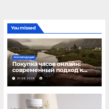
You missed
РЕКОМЕНДАЦИИ
Покупка часов онлайн:
современный подход к
выбору аксессуаров
31.08.2025