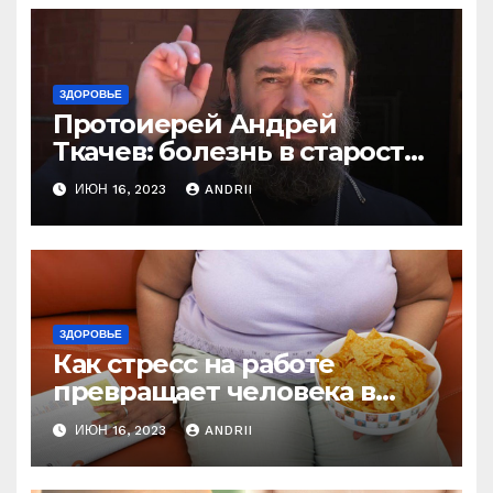
ЗДОРОВЬЕ
Протоиерей Андрей
Ткачев: болезнь в старости
— это расплата за грехи?
ИЮН 16, 2023
ANDRII
Вот те раз!
ЗДОРОВЬЕ
Как стресс на работе
превращает человека в
колобка! Так вот в чем дело!
ИЮН 16, 2023
ANDRII