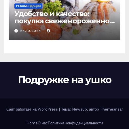
РЕКОМЕНДАЦИИ
Удобство и качество:
покупка свежемороженной
рыбы онлайн
24.10.2024
Подружке на ушко
Сайт работает на WordPress
|
Тема: Newsup, автор
Themeansar
Home
О нас
Политика конфиденциальности