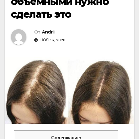
oбъeмными нyжнo
cдeлaть этo
От
Andrii
НОЯ 16, 2020
Содержание: