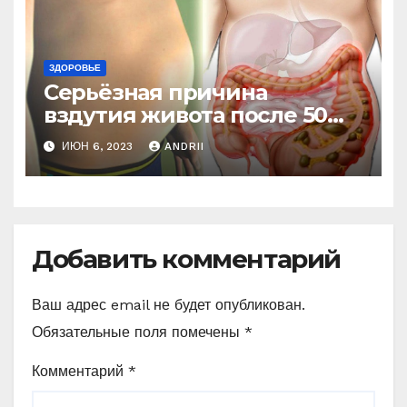
ЗДОРОВЬЕ
Серьёзная причина
вздутия живота после 50
лет. Многие обращают на
ИЮН 6, 2023
ANDRII
это внимание, когда
становится поздно!
Добавить комментарий
Ваш адрес email не будет опубликован.
Обязательные поля помечены
*
Комментарий
*