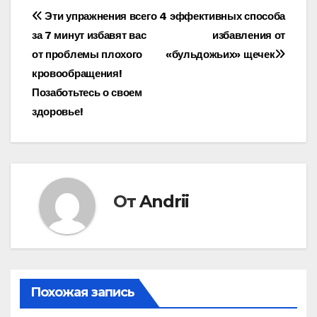
Навигация
Эти упражнения всего
4 эффективных способа
за 7 минут избавят вас
избавления от
по
от проблемы плохого
«бульдожьих» щечек
записям
кровообращения!
Позаботьтесь о своем
здоровье!
От
Andrii
Похожая запись