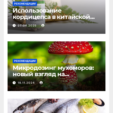
РЕКОМЕНДАЦИИ
Использование
кордицепса в китайской
медицине: природное
27.04.2025
средство против усталости
и истощения
РЕКОМЕНДАЦИИ
Микродозинг мухоморов:
новый взгляд на
психоделику
18.11.2024