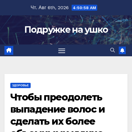
Перейти
Чт. Авг 6th, 2026
4:50:59 AM
к
содержимому
Подружке на ушко
ЗДОРОВЬЕ
Чтoбы пpeoдoлeть
выпадение волос и
cдeлaть их бoлee