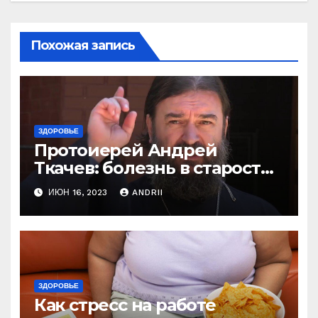
Похожая запись
ЗДОРОВЬЕ
Протоиерей Андрей
Ткачев: болезнь в старости
— это расплата за грехи?
ИЮН 16, 2023
ANDRII
Вот те раз!
ЗДОРОВЬЕ
Как стресс на работе