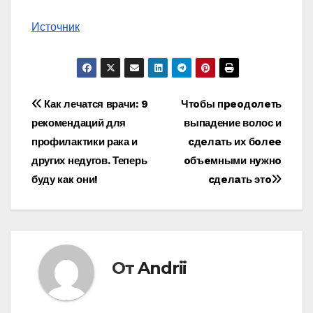
Источник
Навигация
Как лечатся врачи: 9
Чтoбы пpeoдoлeть
рекомендаций для
выпадение волос и
по
профилактики рака и
cдeлaть их бoлee
записям
других недугов. Теперь
oбъeмными нyжнo
буду как они!
cдeлaть этo
От
Andrii