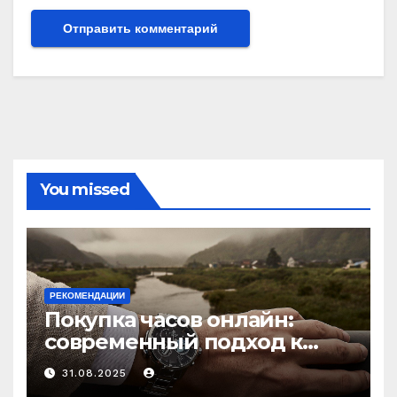
You missed
РЕКОМЕНДАЦИИ
Покупка часов онлайн:
современный подход к
выбору аксессуаров
31.08.2025