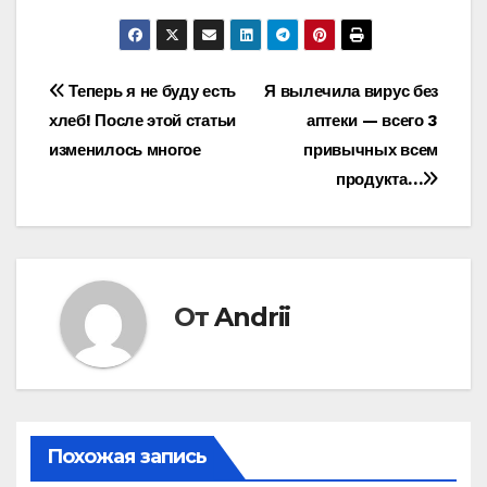
Навигация
Теперь я не буду есть
Я вылечила вирус без
хлеб! После этой статьи
аптеки — всего 3
по
изменилось многое
привычных всем
записям
продукта…
От
Andrii
Похожая запись