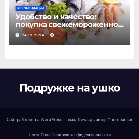
РЕКОМЕНДАЦИИ
Удобство и качество:
покупка свежемороженной
рыбы онлайн
24.10.2024
Подружке на ушко
Сайт работает на WordPress
|
Тема: Newsup, автор
Themeansar
Home
О нас
Политика конфиденциальности