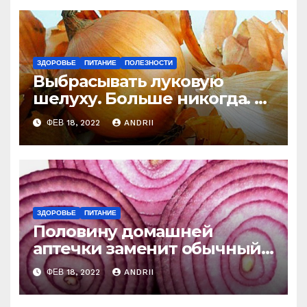
ЗДОРОВЬЕ
ПИТАНИЕ
ПОЛЕЗНОСТИ
Выбрасывать луковую
шелуху. Больше никогда. 6
необычных способов
ФЕВ 18, 2022
ANDRII
применения
ЗДОРОВЬЕ
ПИТАНИЕ
Половину домашней
аптечки заменит обычный
лук
ФЕВ 18, 2022
ANDRII