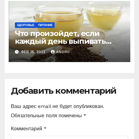
ЗДОРОВЬЕ
ПИТАНИЕ
Что произойдет, если
каждый день выпивать
чашечку гречишного чая
ФЕВ 18, 2022
ANDRII
Добавить комментарий
Ваш адрес email не будет опубликован.
Обязательные поля помечены
*
Комментарий
*