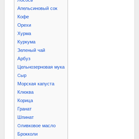
Лосось
Апельсиновый сок
Кофе
Орехи
Хурма
Куркума
Зеленый чай
Арбуз
Цельнозерновая мука
Cыр
Морская капуста
Клюква
Корица
Гранат
Шпинат
Oливковое масло
Брокколи