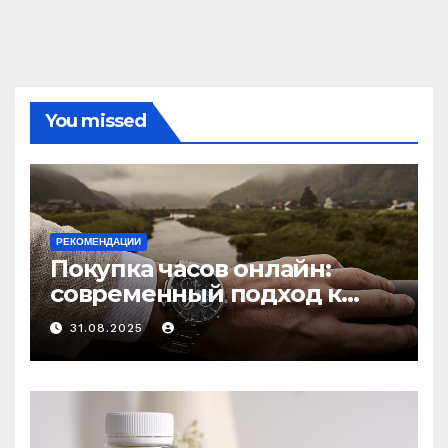
You missed
РЕКОМЕНДАЦИИ
Покупка часов онлайн:
современный подход к
выбору аксессуаров
31.08.2025