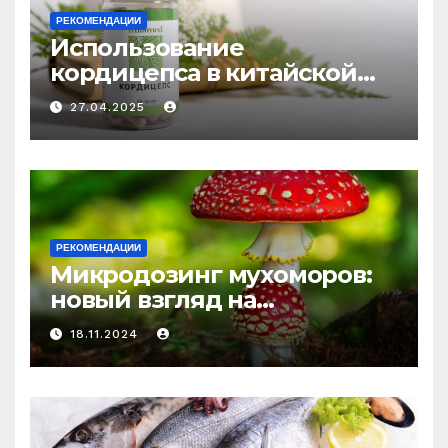
РЕКОМЕНДАЦИИ
Использование
кордицепса в китайской
медицине: природное
27.04.2025
средство против усталости
и истощения
РЕКОМЕНДАЦИИ
Микродозинг мухоморов:
новый взгляд на
психоделику
18.11.2024