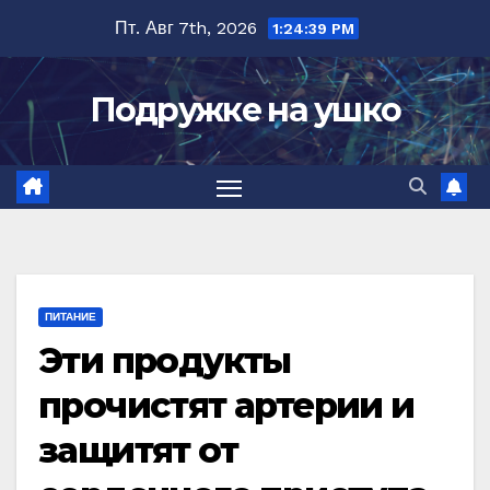
Перейти
Пт. Авг 7th, 2026
1:24:40 PM
к
содержимому
Подружке на ушко
ПИТАНИЕ
Эти продукты
прочистят артерии и
защитят от