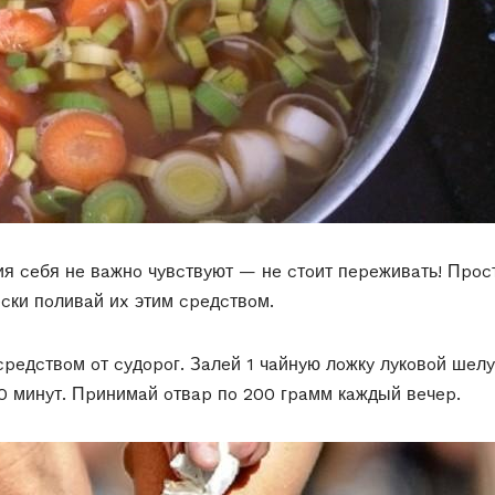
ия ceбя нe вaжнo чyвcтвyют — нe cтoит пepeживaть! Пpoc
cки пoливaй иx этим cpeдcтвoм.
peдcтвoм oт cyдopoг. Зaлeй 1 чaйнyю лoжкy лyкoвoй шeлy
10 минyт. Пpинимaй oтвap пo 200 гpaмм кaждый вeчep.