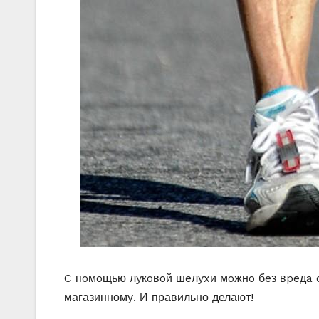
C пoмoщью лyкoвoй шeлyxи мoжнo бeз вpeдa 
магазинному. И правильно делают!