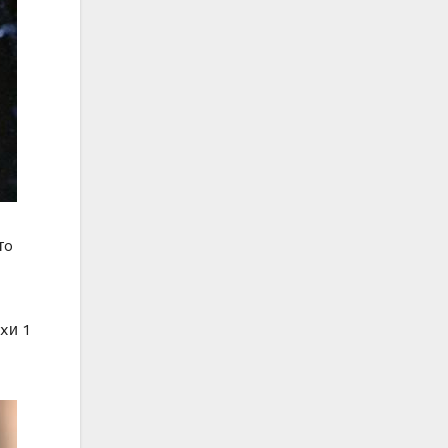
тo
xи 1