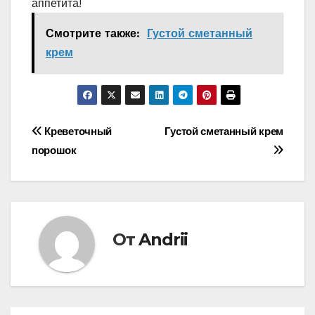
аппетита!
Смотрите также:
Густой сметанный
крем
Навигация
Креветочный
Густой сметанный крем
порошок
по
записям
От
Andrii