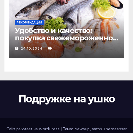
РЕКОМЕНДАЦИИ
Удобство и качество:
покупка свежемороженной
рыбы онлайн
24.10.2024
Подружке на ушко
Сайт работает на WordPress
|
Тема: Newsup, автор
Themeansar