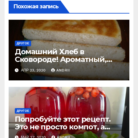
Похожая запись
ДРУГОЕ
Домашний Хлеб в
Сковороде! Ароматный,
мягкий, вкусный и
АПР 23, 2020
ANDRII
получается всегда
ДРУГОЕ
Попробуйте этот рецепт.
Это не просто компот, а
настоящий клубничный
МАР 27, 2020
ANDRII