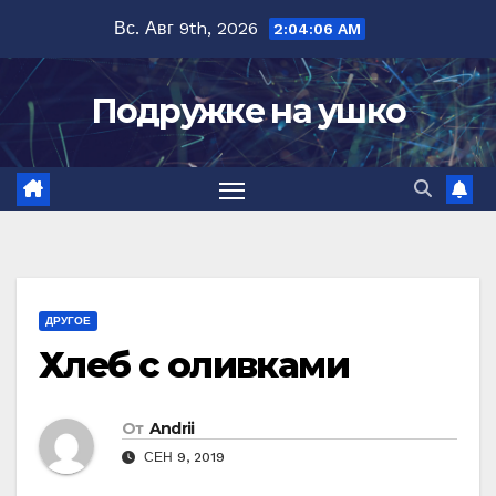
Перейти
Вс. Авг 9th, 2026
2:04:07 AM
к
содержимому
Подружке на ушко
ДРУГОЕ
Хлеб с оливками
От
Andrii
СЕН 9, 2019