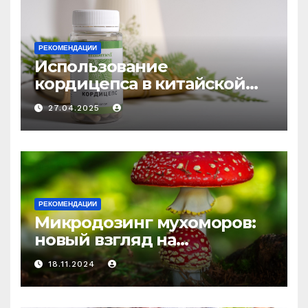
РЕКОМЕНДАЦИИ
Использование
кордицепса в китайской
медицине: природное
27.04.2025
средство против усталости
и истощения
РЕКОМЕНДАЦИИ
Микродозинг мухоморов:
новый взгляд на
психоделику
18.11.2024