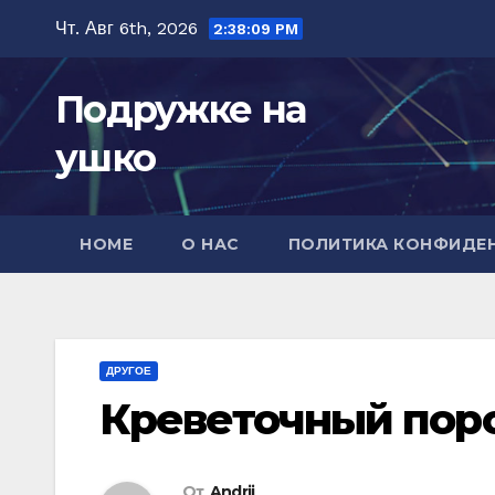
Перейти
Чт. Авг 6th, 2026
2:38:11 PM
к
содержимому
Подружке на
ушко
HOME
О НАС
ПОЛИТИКА КОНФИДЕ
ДРУГОЕ
Креветочный пор
От
Andrii