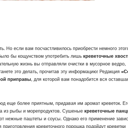
ть. Но если вам посчастливилось приобрести немного этог
 было бы кощунством употребить лишь
креветочные хвос
ательную жизнь вы отправляли очистки в мусорное ведро,
станете это делать, прочитав эту информацию! Редакция
«С
ной приправы
, для которой вам понадобится вся оставша
люд еще более приятным, придавая им аромат креветок. Ег
юда из рыбы и морепродуктов. Сушеные
креветочные панц
ают нежные паштеты и соусы. Однако его применение завис
 приготовления креветочного порошка подойдут креветки