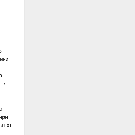
о
тики
о
яся
о
ири
ит от