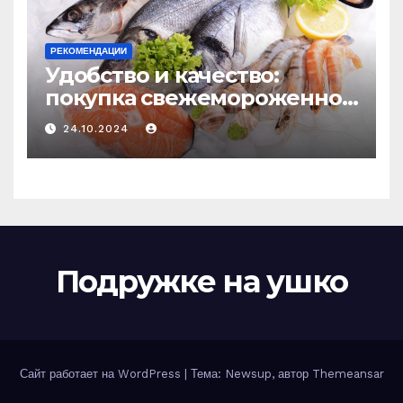
РЕКОМЕНДАЦИИ
Удобство и качество:
покупка свежемороженной
рыбы онлайн
24.10.2024
Подружке на ушко
Сайт работает на WordPress
|
Тема: Newsup, автор
Themeansar