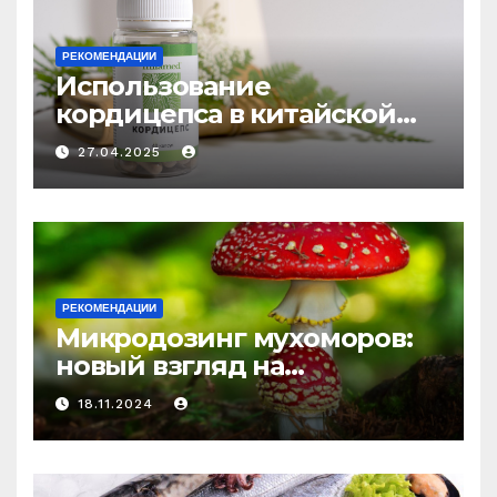
РЕКОМЕНДАЦИИ
Использование
кордицепса в китайской
медицине: природное
27.04.2025
средство против усталости
и истощения
РЕКОМЕНДАЦИИ
Микродозинг мухоморов:
новый взгляд на
психоделику
18.11.2024