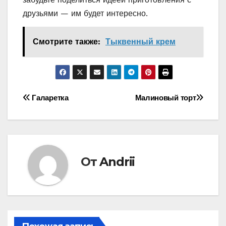
друзьями — им будет интересно.
Смотрите также:
Тыквенный крем
Навигация
Галаретка
Малиновый торт
по
записям
От
Andrii