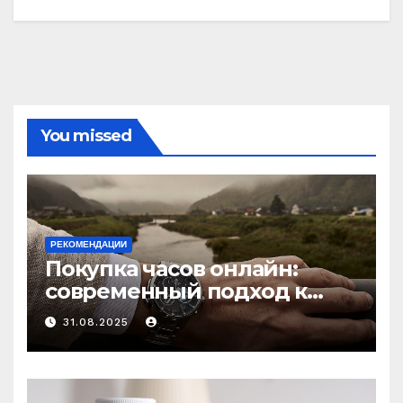
You missed
РЕКОМЕНДАЦИИ
Покупка часов онлайн:
современный подход к
выбору аксессуаров
31.08.2025