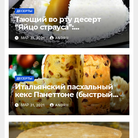
ДЕСЕРТЫ
Тающий во рту десерт
“Яйцо страуса”:
удивительно легко
МАР 31, 2021
ANDRII
приготовить
ДЕСЕРТЫ
Итальянский пасхальный
кекс Панеттоне (быстрый
рецепт). Готовлю
МАР 31, 2021
ANDRII
постоянно!