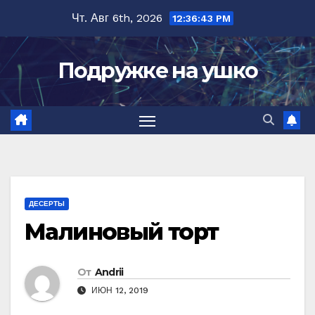
Перейти
Чт. Авг 6th, 2026
12:36:44 PM
к
содержимому
Подружке на ушко
ДЕСЕРТЫ
Малиновый торт
От
Andrii
ИЮН 12, 2019