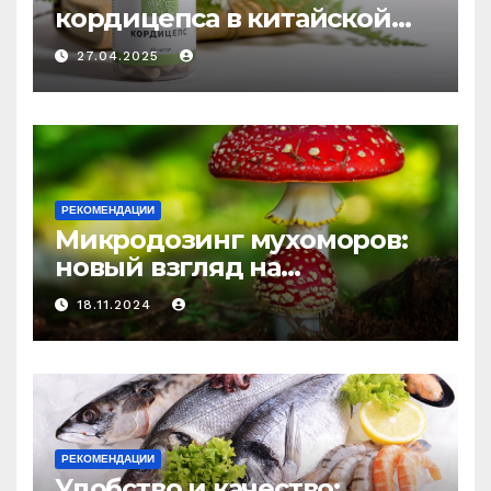
кордицепса в китайской
медицине: природное
27.04.2025
средство против усталости
и истощения
РЕКОМЕНДАЦИИ
Микродозинг мухоморов:
новый взгляд на
психоделику
18.11.2024
РЕКОМЕНДАЦИИ
Удобство и качество: