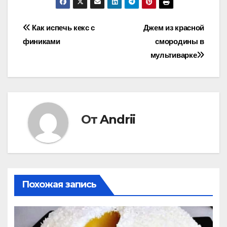
Навигация
Как испечь кекс с
Джем из красной
финиками
смородины в
по
мультиварке
записям
От
Andrii
Похожая запись