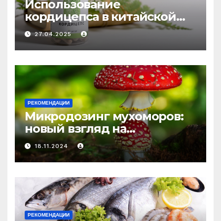
Использование
кордицепса в китайской
медицине: природное
27.04.2025
средство против усталости
и истощения
РЕКОМЕНДАЦИИ
Микродозинг мухоморов:
новый взгляд на
психоделику
18.11.2024
РЕКОМЕНДАЦИИ