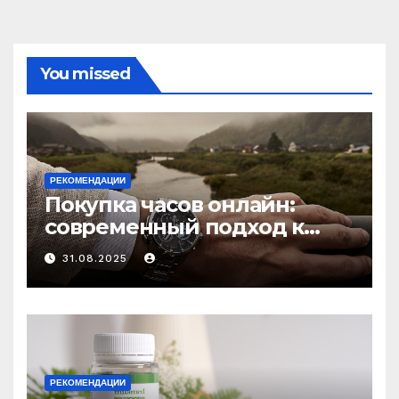
You missed
РЕКОМЕНДАЦИИ
Покупка часов онлайн:
современный подход к
выбору аксессуаров
31.08.2025
РЕКОМЕНДАЦИИ