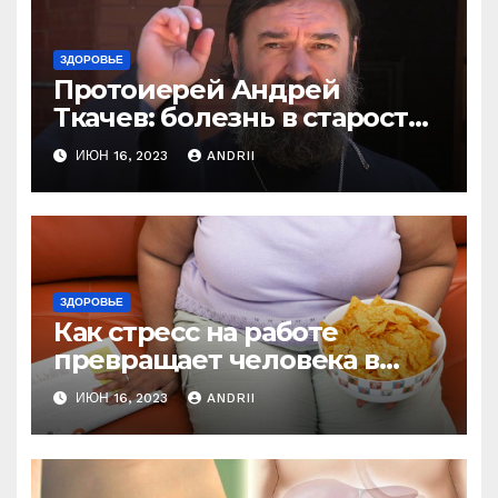
ЗДОРОВЬЕ
Протоиерей Андрей
Ткачев: болезнь в старости
— это расплата за грехи?
ИЮН 16, 2023
ANDRII
Вот те раз!
ЗДОРОВЬЕ
Как стресс на работе
превращает человека в
колобка! Так вот в чем дело!
ИЮН 16, 2023
ANDRII