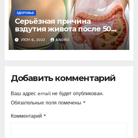
ЗДОРОВЬЕ
Серьёзная причина
вздутия живота после 50
лет. Многие обращают на
ИЮН 6, 2023
ANDRII
это внимание, когда
становится поздно!
Добавить комментарий
Ваш адрес email не будет опубликован.
Обязательные поля помечены
*
Комментарий
*