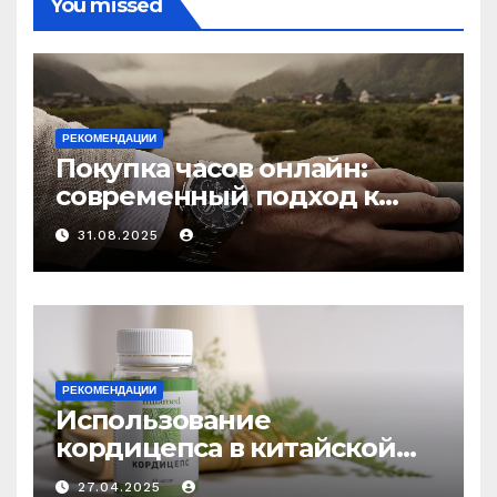
You missed
РЕКОМЕНДАЦИИ
Покупка часов онлайн:
современный подход к
выбору аксессуаров
31.08.2025
РЕКОМЕНДАЦИИ
Использование
кордицепса в китайской
медицине: природное
27.04.2025