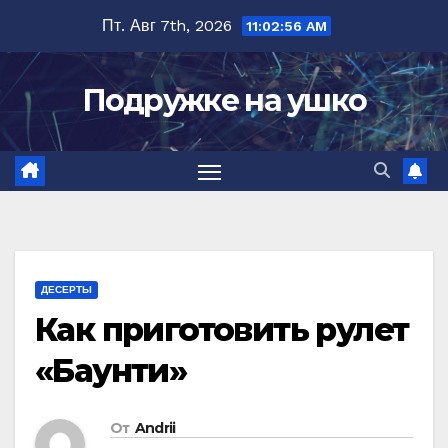
Перейти
Пт. Авг 7th, 2026
11:02:57 AM
к
содержимому
Подружке на ушко
ДЕСЕРТЫ
Как приготовить рулет
«‎Баунти»‎
От
Andrii