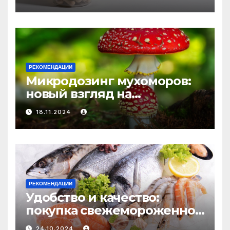
средство против усталости
и истощения
РЕКОМЕНДАЦИИ
Микродозинг мухоморов:
новый взгляд на
психоделику
18.11.2024
РЕКОМЕНДАЦИИ
Удобство и качество:
покупка свежемороженной
рыбы онлайн
24.10.2024