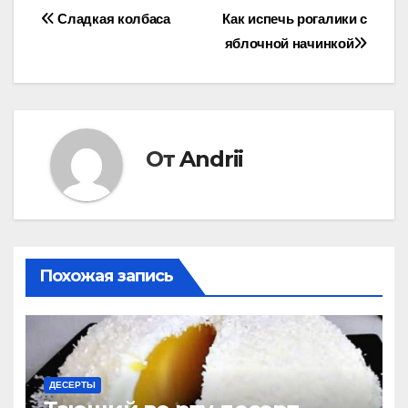
Навигация
Сладкая колбаса
Как испечь рогалики с
яблочной начинкой
по
записям
От
Andrii
Похожая запись
ДЕСЕРТЫ