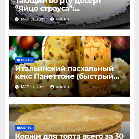
Тающий во рту десерт
“Яйцо страуса”:
удивительно легко
МАР 31, 2021
ANDRII
приготовить
ДЕСЕРТЫ
Итальянский пасхальный
кекс Панеттоне (быстрый
рецепт). Готовлю
МАР 31, 2021
ANDRII
постоянно!
ДЕСЕРТЫ
Коржи для торта всего за 30