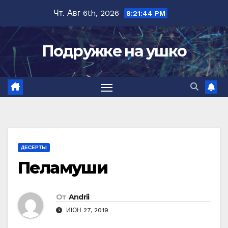
Перейти
Чт. Авг 6th, 2026
8:21:45 PM
к
содержимому
Подружке на ушко
ДЕСЕРТЫ
Пеламуши
От
Andrii
ИЮН 27, 2019