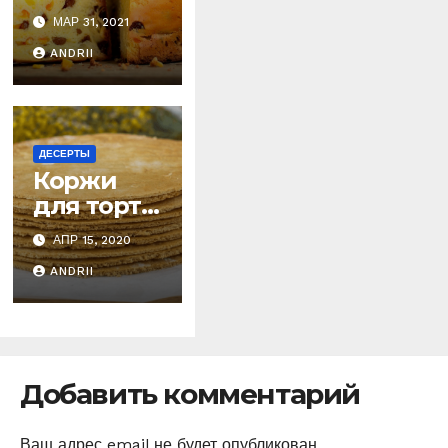
пасхальн
МАР 31, 2021
ый кекс
ANDRII
Панеттон
е
(быстрый
рецепт).
Готовлю
ДЕСЕРТЫ
Коржи
постоянн
для торта
о!
всего за
АПР 15, 2020
30 минут
ANDRII
Добавить комментарий
Ваш адрес email не будет опубликован.