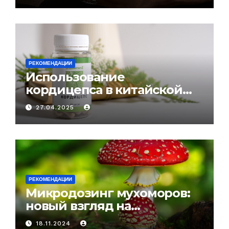
РЕКОМЕНДАЦИИ
Использование
кордицепса в китайской
медицине: природное
27.04.2025
средство против усталости
и истощения
РЕКОМЕНДАЦИИ
Микродозинг мухоморов:
новый взгляд на
психоделику
18.11.2024