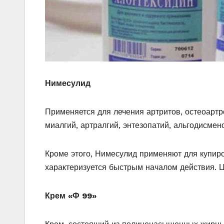
Нимесулид
Применяется для лечения артритов, остеоартро
миалгий, артралгий, энтезопатий, альгодисмен
Кроме этого, Нимесулид применяют для купиро
характеризуется быстрым началом действия. 
Крем «Ф 99»