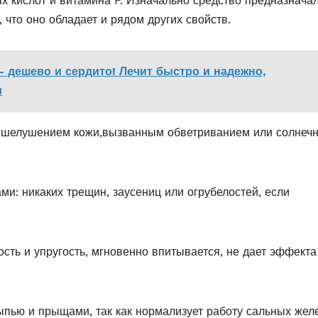
 кислот и витамина F. Изначально средство предназнача
 что оно обладает и рядом других свойств.
 дешево и сердито! Лечит быстро и надежно,
и
 с шелушением кожи,вызванным обветриванием или солнеч
ми: никаких трещин, заусениц или огрубелостей, если
ость и упругость, мгновенно впитывается, не дает эффекта
сыпью и прыщами, так как нормализует работу сальных жел