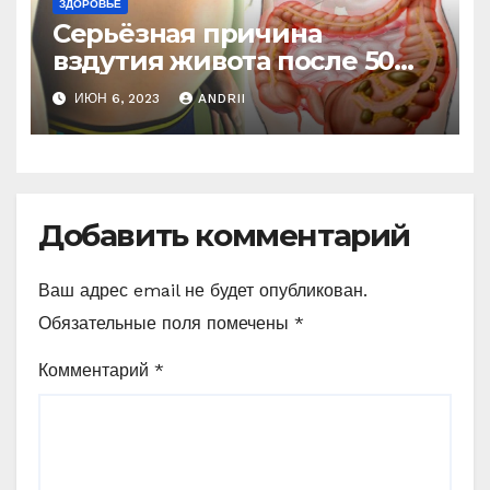
ЗДОРОВЬЕ
Серьёзная причина
вздутия живота после 50
лет. Многие обращают на
ИЮН 6, 2023
ANDRII
это внимание, когда
становится поздно!
Добавить комментарий
Ваш адрес email не будет опубликован.
Обязательные поля помечены
*
Комментарий
*