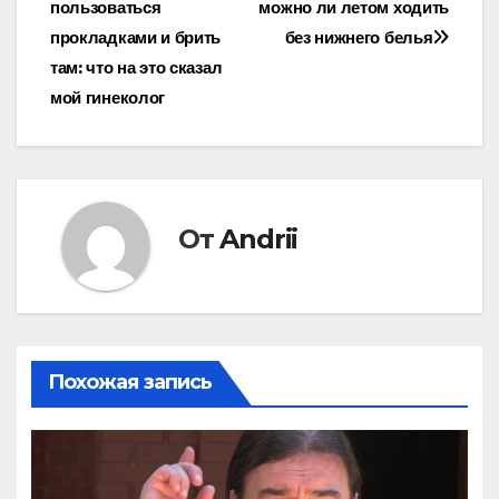
пользоваться
можно ли летом ходить
по
прокладками и брить
без нижнего белья
записям
там: что на это сказал
мой гинеколог
От
Andrii
Похожая запись