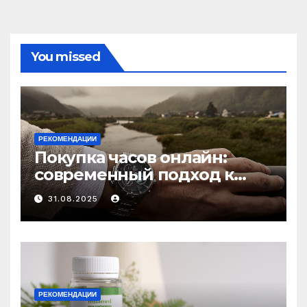
You missed
РЕКОМЕНДАЦИИ
Покупка часов онлайн:
современный подход к
выбору аксессуаров
31.08.2025
РЕКОМЕНДАЦИИ