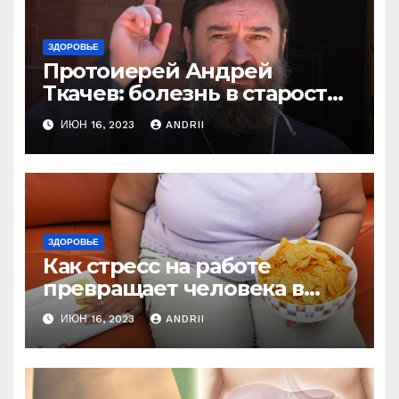
ЗДОРОВЬЕ
Протоиерей Андрей
Ткачев: болезнь в старости
— это расплата за грехи?
ИЮН 16, 2023
ANDRII
Вот те раз!
ЗДОРОВЬЕ
Как стресс на работе
превращает человека в
колобка! Так вот в чем дело!
ИЮН 16, 2023
ANDRII