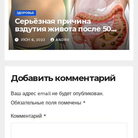
ЗДОРОВЬЕ
Серьёзная причина
вздутия живота после 50
лет. Многие обращают на
ИЮН 6, 2023
ANDRII
это внимание, когда
становится поздно!
Добавить комментарий
Ваш адрес email не будет опубликован.
Обязательные поля помечены
*
Комментарий
*