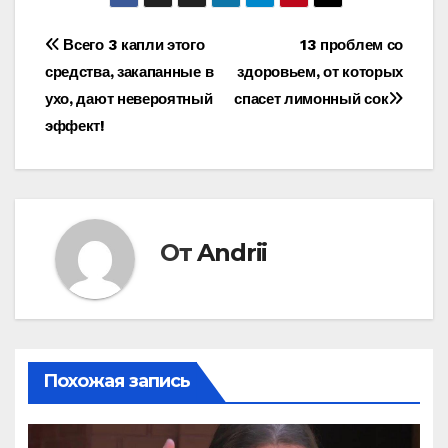
Навигация
Всего 3 капли этого
13 проблем со
средства, закапанные в
здоровьем, от которых
по
ухо, дают невероятный
спасет лимонный сок
записям
эффект!
От
Andrii
Похожая запись