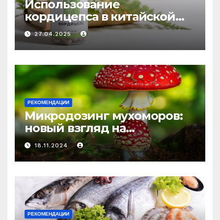
Использование
кордицепса в китайской
медицине: природное
27.04.2025
средство против усталости
и истощения
РЕКОМЕНДАЦИИ
Микродозинг мухоморов:
новый взгляд на
психоделику
18.11.2024
РЕКОМЕНДАЦИИ