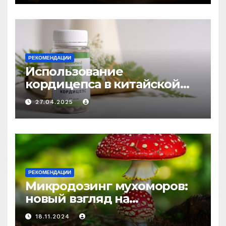
РЕКОМЕНДАЦИИ
Использование
кордицепса в китайской
медицине: природное
27.04.2025
средство против усталости
и истощения
РЕКОМЕНДАЦИИ
Микродозинг мухоморов:
новый взгляд на
психоделику
18.11.2024