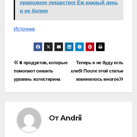
природное лекарство! Ем каждый день
и не болею
Источник
Навигация
8 продуктов, которые
Теперь я не буду есть
помогают снизить
хлеб! После этой статьи
по
уровень холестерина
изменилось многое
записям
От
Andrii