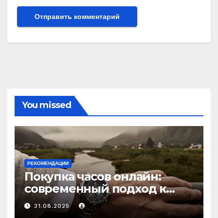
You missed
РЕКОМЕНДАЦИИ
Покупка часов онлайн:
современный подход к
выбору аксессуаров
31.08.2025