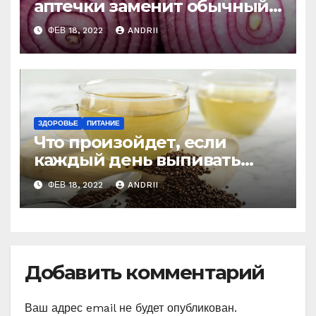
аптечки заменит обычный
лук
ФЕВ 18, 2022
ANDRII
ЗДОРОВЬЕ
ПИТАНИЕ
Что произойдет, если
каждый день выпивать
чашечку гречишного чая
ФЕВ 18, 2022
ANDRII
Добавить комментарий
Ваш адрес email не будет опубликован.