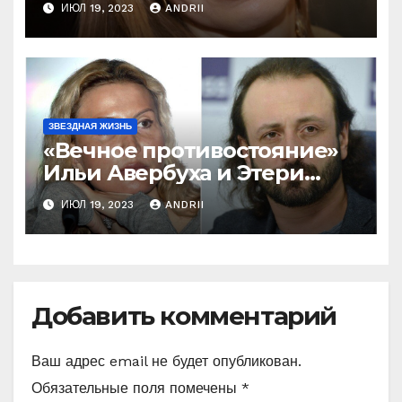
ИЮЛ 19, 2023
ANDRII
Домниной! Ну и ну!
ЗВЕЗДНАЯ ЖИЗНЬ
«Вечное противостояние»
Ильи Авербуха и Этери
Тутберидзе. Кто же
ИЮЛ 19, 2023
ANDRII
«перетянет одеяло» на
себя
Добавить комментарий
Ваш адрес email не будет опубликован.
Обязательные поля помечены
*