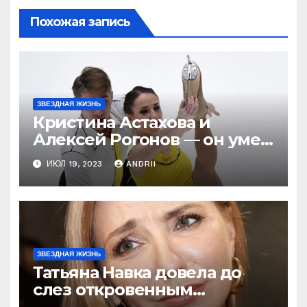
Похожая запись
ЗВЕЗДНАЯ ЖИЗНЬ
Кристина Астахова и
Алексей Рогонов — он умер
ради неё, а зря! Как
ИЮЛ 19, 2023
ANDRII
непредсказуема жизнь!
ЗВЕЗДНАЯ ЖИЗНЬ
Татьяна Навка довела до
слез откровенным
признанием об Оксане