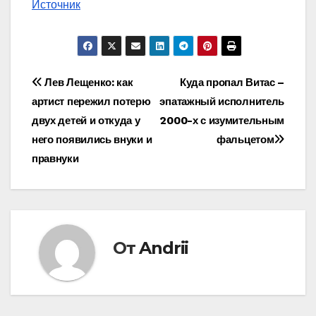
Источник
Навигация
Лев Лещенко: как
Куда пропал Витас –
артист пережил потерю
эпатажный исполнитель
по
двух детей и откуда у
2000-х с изумительным
записям
него появились внуки и
фальцетом
правнуки
От
Andrii