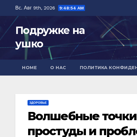
Перейти
Вс. Авг 9th, 2026
9:48:55 AM
к
содержимому
Подружке на
ушко
HOME
О НАС
ПОЛИТИКА КОНФИДЕ
ЗДОРОВЬЕ
Волшебные точки
простуды и пробл