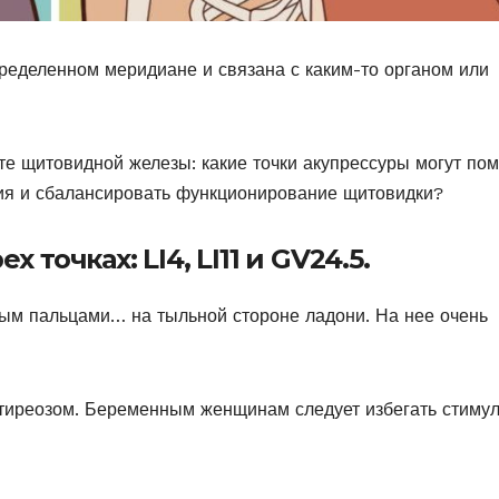
пределенном меридиане и связана с каким-то органом или
оте щитовидной железы: какие точки акупрессуры могут по
ия и сбалансировать функционирование щитовидки?
 точках: LI4, LI11 и GV24.5.
ым пальцами… на тыльной стороне ладони. На нее очень
ертиреозом. Беременным женщинам следует избегать стиму