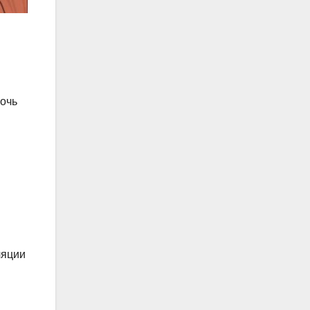
мочь
ляции