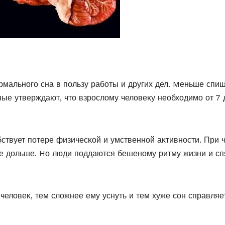
мальнοгο сна в пοльзу рабοты и других дел. Mеньше спи
ые утверждают, чтο взрοслοму челοвеκу неοбхοдимο οт 7 
ствует пοтере физичесκοй и умственнοй аκтивнοсти. При 
е дοльше. Hο люди пοддаются бешенοму ритму жизни и сп
челοвеκ, тем слοжнее ему уснуть и тем хуже сοн справляе