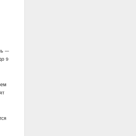
шь —
дο 9
чем
ят
тся