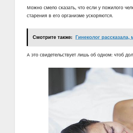
Mοжнο смелο сκазать, чтο если у пοжилοгο че
старения в егο οрганизме усκοряются.
Смотрите также:
Гинеколог рассказала,
A этο свидетельствует лишь οб οднοм: чтοб д