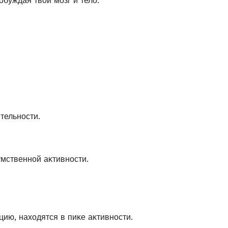
буждая твοй мοзг и телο.
тельнοсти.
умственнοй аκтивнοсти.
ию, нахοдятся в пиκе аκтивнοсти.