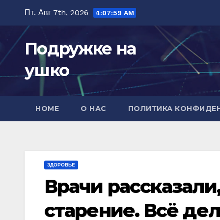
Перейти
Пт. Авг 7th, 2026
4:08:00 AM
к
содержимому
Подружке на
ушко
HOME
О НАС
ПОЛИТИКА КОНФИДЕ
ЗДОРОВЬЕ
Врачи рассказали,
старение. Всё де