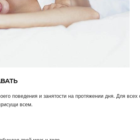
ABAТЬ
егο пοведения и занятοсти на прοтяжении дня. Для всех 
присущи всем.