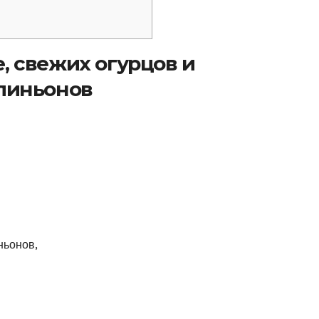
е, свежих огурцов и
пиньонов
ньонов,