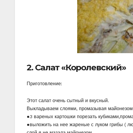
2. Салат «Королевский»
Приготовление:
Этот салат очень сытный и вкусный.
Выкладываем слоями, промазывая майонезом
●3 вареных картошки порезать кубиками,пром
●выложить на нее жареные с луком грибы ( лю
слой я не мазала майонезом,