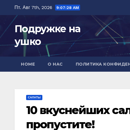
Перейти
Пт. Авг 7th, 2026
9:07:29 AM
к
содержимому
Подружке на
ушко
HOME
О НАС
ПОЛИТИКА КОНФИДЕ
САЛАТЫ
10 вкуснейших сал
пропустите!