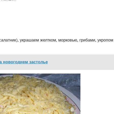
алатник), украшаем желтком, морковью, грибами, укропом
а новогоднем застолье