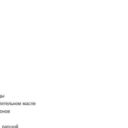
цы
тительном масле
онов
м лапшой