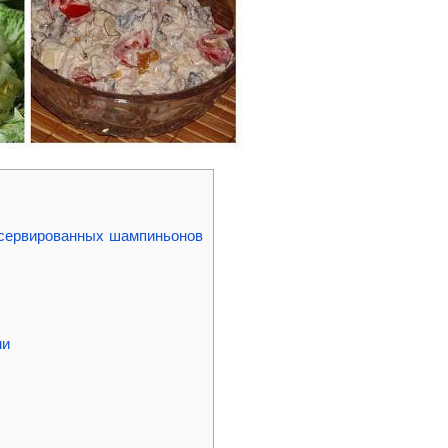
онсервированных шампиньонов
ми