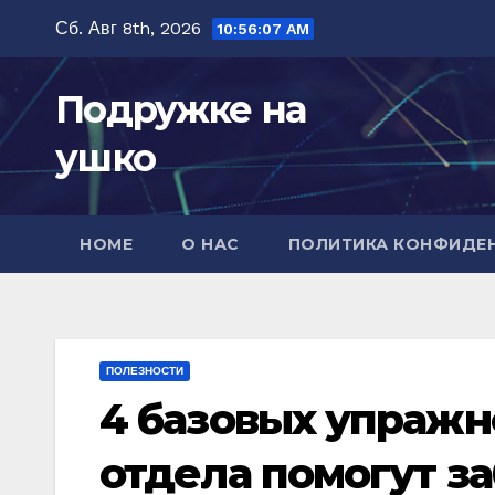
Перейти
Сб. Авг 8th, 2026
10:56:09 AM
к
содержимому
Подружке на
ушко
HOME
О НАС
ПОЛИТИКА КОНФИДЕ
ПОЛЕЗНОСТИ
4 базовых упражн
отдела помогут за