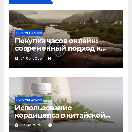
РЕКОМЕНДАЦИИ
Покупка часов онлайн:
современный подход к
выбору аксессуаров
31.08.2025
РЕКОМЕНДАЦИИ
Использование
кордицепса в китайской
медицине: природное
27.04.2025
средство против усталости