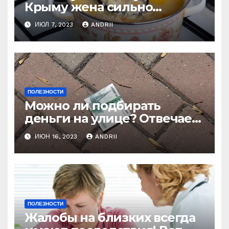
Крыму жена сильно
наказала мужа за
ИЮЛ 7, 2023
ANDRII
нелестный отзыв о её
стряпне
ПОЛЕЗНОСТИ
Можно ли подбирать
деньги на улице? Отвечает
батюшка
ИЮН 16, 2023
ANDRII
ПОЛЕЗНОСТИ
Жалобы на близких всегда