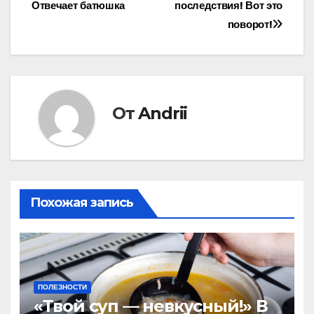
по
Отвечает батюшка
последствия! Вот это
записям
поворот!
От
Andrii
Похожая запись
ПОЛЕЗНОСТИ
«Твой суп — невкусный!» В