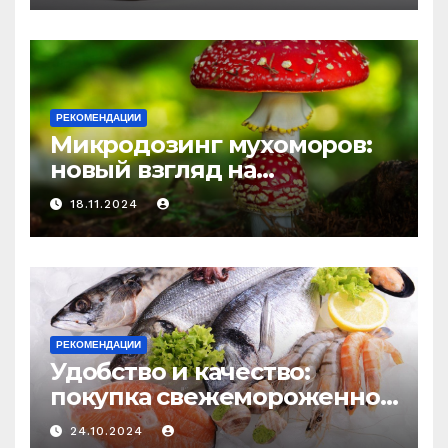
и истощения
РЕКОМЕНДАЦИИ
Микродозинг мухоморов:
новый взгляд на
психоделику
18.11.2024
РЕКОМЕНДАЦИИ
Удобство и качество:
покупка свежемороженной
рыбы онлайн
24.10.2024