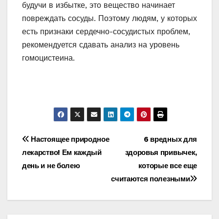
будучи в избытке, это вещество начинает
повреждать сосуды. Поэтому людям, у которых
есть признаки сердечно-сосудистых проблем,
рекомендуется сдавать анализ на уровень
гомоцистеина.
Навигация
Настоящее природное
6 вредных для
лекарство! Ем каждый
здоровья привычек,
по
день и не болею
которые все еще
записям
считаются полезными