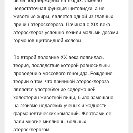
были подтверждены на людях. Именно
недостаточная функция щитовидки, а не
животные жиры, является одной из главных
причин атеросклероза. Начиная с ХIХ века
атеросклероз успешно лечили малыми дозами
гормонов щитовидной железы.
Во второй половине ХХ века появилась
теория, последствия которой равносильны
проведению массового геноцида. Рождение
теории о том, что причиной атеросклероза
является употребление содержащей
холестерин животной пищи, было замешано
на эгоизме недалеких ученых и жадности
фармацевтических компаний. Жертвами ее
пали многие миллионы больных
атеросклерозом.