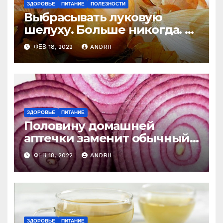
ЗДОРОВЬЕ
ПИТАНИЕ
ПОЛЕЗНОСТИ
Выбрасывать луковую
шелуху. Больше никогда. 6
необычных способов
ФЕВ 18, 2022
ANDRII
применения
ЗДОРОВЬЕ
ПИТАНИЕ
Половину домашней
аптечки заменит обычный
лук
ФЕВ 18, 2022
ANDRII
ЗДОРОВЬЕ
ПИТАНИЕ