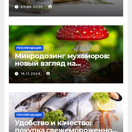
медицине: природное
27.04.2025
средство против усталости
и истощения
РЕКОМЕНДАЦИИ
Микродозинг мухоморов:
новый взгляд на
психоделику
18.11.2024
РЕКОМЕНДАЦИИ
Удобство и качество:
покупка свежемороженной