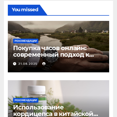
You missed
РЕКОМЕНДАЦИИ
Покупка часов онлайн:
современный подход к
выбору аксессуаров
31.08.2025
РЕКОМЕНДАЦИИ
Использование
кордицепса в китайской