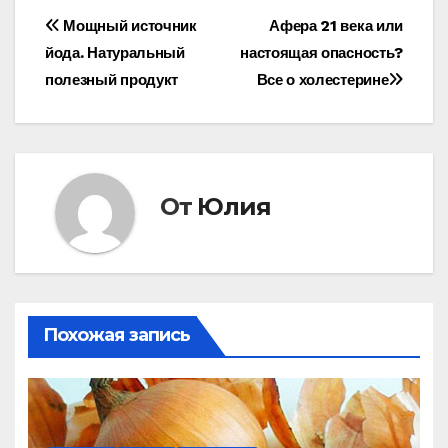
Навигация
Мощный источник
Афера 21 века или
йода. Натуральный
настоящая опасность?
по
полезный продукт
Все о холестерине
записям
От
Юлия
Похожая запись