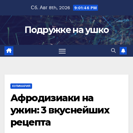
Перейти
Сб. Авг 8th, 2026
9:01:47 PM
к
содержимому
Подружке на ушко
КУЛИНАРИЯ
Афродизиаки на
ужин: 3 вкуснейших
рецепта