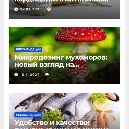
медицине: природное
27.04.2025
средство против усталости
и истощения
РЕКОМЕНДАЦИИ
Микродозинг мухоморов:
новый взгляд на
психоделику
18.11.2024
РЕКОМЕНДАЦИИ
Удобство и качество: