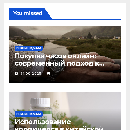
You missed
РЕКОМЕНДАЦИИ
Покупка часов онлайн:
современный подход к
выбору аксессуаров
31.08.2025
РЕКОМЕНДАЦИИ
Использование
кордицепса в китайской