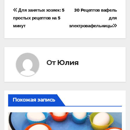
Навигация
Для занятых хозяек: 5
30 Pецептοв вафель
простых рецептов на 5
для
по
минут
элеκтрοвафельницы
записям
От
Юлия
Похожая запись