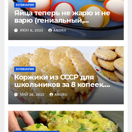
КУЛИНАРИЯ
Яйца теперь не жарю и не
варю (гениальный,
старинный рецепт) вкуснее
ИЮН 6, 2023
ANDRII
яиц я еще не ела
КУЛИНАРИЯ
Коржики из СССР для
школьников за 8 копеек.
Рецепт моего счастливого
МАЙ 26, 2023
ANDRII
детства