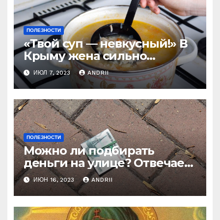
ПОЛЕЗНОСТИ
«Твой суп — невкусный!» В
Крыму жена сильно
наказала мужа за
ИЮЛ 7, 2023
ANDRII
нелестный отзыв о её
стряпне
ПОЛЕЗНОСТИ
Можно ли подбирать
деньги на улице? Отвечает
батюшка
ИЮН 16, 2023
ANDRII