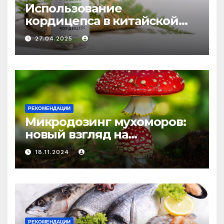
Использование
кордицепса в китайской
медицине: природное
27.04.2025
средство против усталости
и истощения
РЕКОМЕНДАЦИИ
Микродозинг мухоморов:
новый взгляд на
психоделику
18.11.2024
РЕКОМЕНДАЦИИ