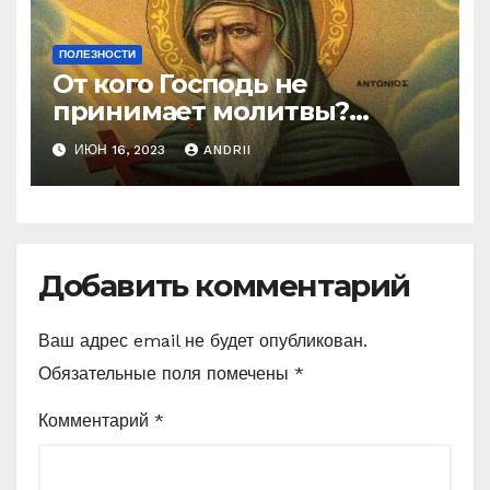
ПОЛЕЗНОСТИ
От кого Господь не
принимает молитвы?
Неожиданные слова
ИЮН 16, 2023
ANDRII
Ефрема Сирина
Добавить комментарий
Ваш адрес email не будет опубликован.
Обязательные поля помечены
*
Комментарий
*