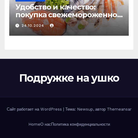
Удобство и качество:
покупка свежемороженной
рыбы онлайн
24.10.2024
Подружке на ушко
Сайт работает на WordPress
|
Тема: Newsup, автор
Themeansar
Home
О нас
Политика конфиденциальности