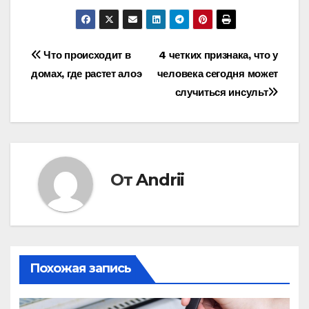
Навигация
Что происходит в
4 четких признака, что у
домах, где растет алоэ
человека сегодня может
по
случиться инсульт
записям
От
Andrii
Похожая запись