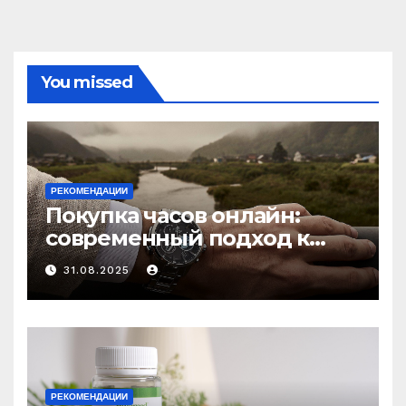
You missed
РЕКОМЕНДАЦИИ
Покупка часов онлайн:
современный подход к
выбору аксессуаров
31.08.2025
РЕКОМЕНДАЦИИ