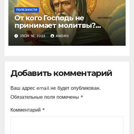
ПОЛЕЗНОСТИ
От кого Господь не
принимает молитвы?
Неожиданные слова
ИЮН 16, 2023
ANDRII
Ефрема Сирина
Добавить комментарий
Ваш адрес email не будет опубликован.
Обязательные поля помечены
*
Комментарий
*