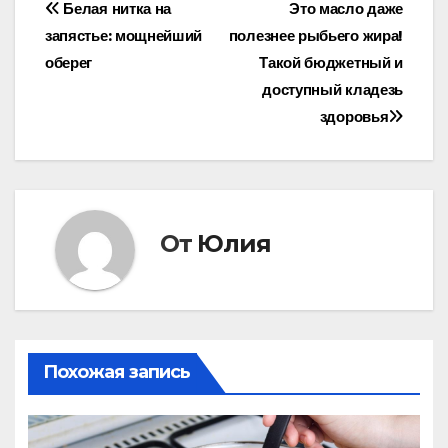
Навигация
Белая нитка на
Это масло даже
запястье: мощнейший
полезнее рыбьего жира!
по
оберег
Такой бюджетный и
записям
доступный кладезь
здоровья
От
Юлия
Похожая запись