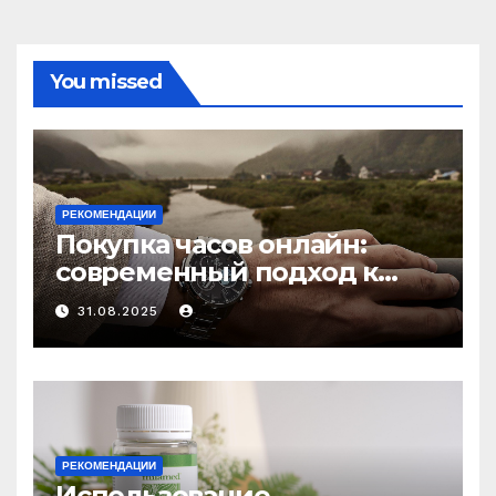
You missed
РЕКОМЕНДАЦИИ
Покупка часов онлайн:
современный подход к
выбору аксессуаров
31.08.2025
РЕКОМЕНДАЦИИ
Использование