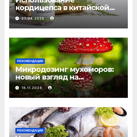
кордицепса в китайской
медицине: природное
27.04.2025
средство против усталости
и истощения
РЕКОМЕНДАЦИИ
Микродозинг мухоморов:
новый взгляд на
психоделику
18.11.2024
РЕКОМЕНДАЦИИ