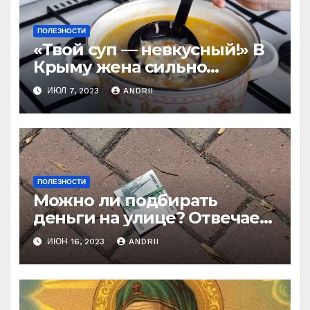
ПОЛЕЗНОСТИ
«Твой суп — невкусный!» В
Крыму жена сильно
наказала мужа за
ИЮЛ 7, 2023
ANDRII
нелестный отзыв о её
стряпне
ПОЛЕЗНОСТИ
Можно ли подбирать
деньги на улице? Отвечает
батюшка
ИЮН 16, 2023
ANDRII