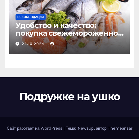
РЕКОМЕНДАЦИИ
Удобство и качество:
покупка свежемороженной
рыбы онлайн
24.10.2024
Подружке на ушко
Сайт работает на WordPress
|
Тема: Newsup, автор
Themeansar