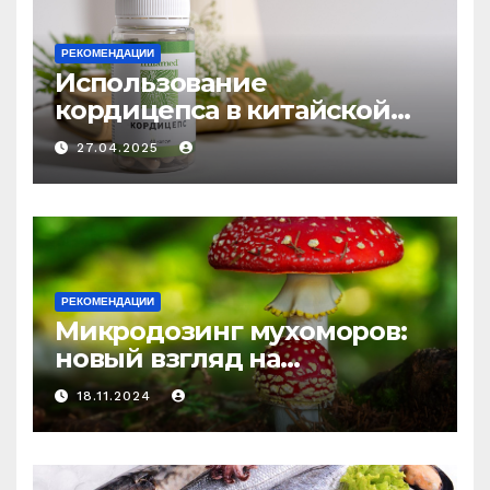
РЕКОМЕНДАЦИИ
Использование
кордицепса в китайской
медицине: природное
27.04.2025
средство против усталости
и истощения
РЕКОМЕНДАЦИИ
Микродозинг мухоморов:
новый взгляд на
психоделику
18.11.2024