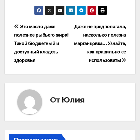
Навигация
Это масло даже
Даже не предполагала,
полезнее рыбьего жира!
насколько полезна
по
Такой бюджетный и
марганцовка… Узнайте,
записям
доступный кладезь
как правильно ее
здоровья
использовать!
От
Юлия
Похожая запись