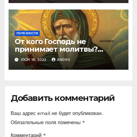
ПОЛЕЗНОСТИ
От кого Господь не
принимает молитвы?
Неожиданные слова
ИЮН 16, 2023
ANDRII
Ефрема Сирина
Добавить комментарий
Ваш адрес email не будет опубликован.
Обязательные поля помечены
*
Комментарий
*