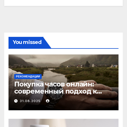
You missed
РЕКОМЕНДАЦИИ
Покупка часов онлайн:
современный подход к
выбору аксессуаров
31.08.2025