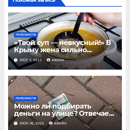
ПОЛЕЗНОСТИ
«Твой суп — невкусный!» В
Крыму жена сильно
наказала мужа за
ИЮЛ 7, 2023
ANDRII
нелестный отзыв о её
стряпне
ПОЛЕЗНОСТИ
Можно ли подбирать
деньги на улице? Отвечает
батюшка
ИЮН 16, 2023
ANDRII