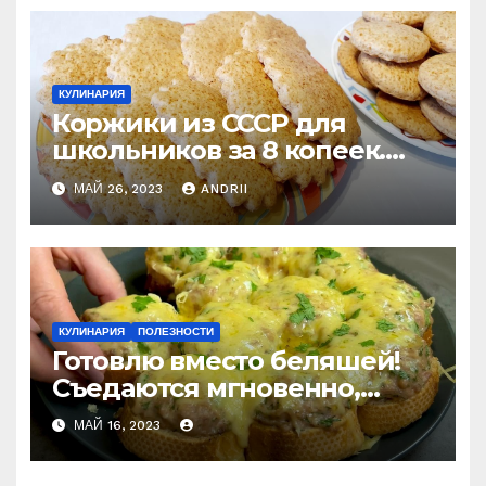
КУЛИНАРИЯ
Коржики из СССР для
школьников за 8 копеек.
Рецепт моего счастливого
МАЙ 26, 2023
ANDRII
детства
КУЛИНАРИЯ
ПОЛЕЗНОСТИ
Готовлю вместо беляшей!
Съедаются мгновенно,
даже остыть не успеют!
МАЙ 16, 2023