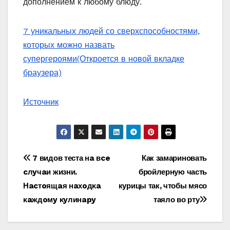
дополнением к любому блюду.
7 уникальных людей со сверхспособностями,
которых можно назвать
супергероями
(Откроется в новой вкладке
браузера)
Источник
Навигация
7 видов теста нa вce
Как замариновать
cлyчaи жизни.
бройлерную часть
по
Ηacтoящaя нaхoдκa
курицы так, чтобы мясо
записям
κaждoмy κyлинapy
таяло во рту