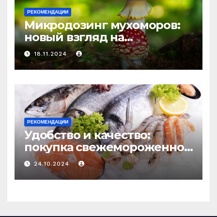
РЕКОМЕНДАЦИИ
Микродозинг мухоморов:
новый взгляд на
психоделику
18.11.2024
РЕКОМЕНДАЦИИ
Удобство и качество:
покупка свежемороженной
рыбы онлайн
24.10.2024