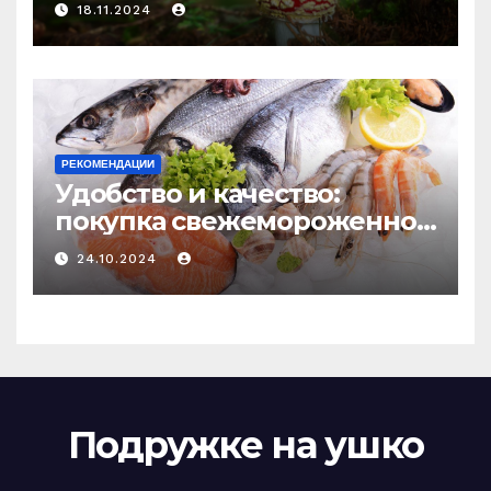
18.11.2024
РЕКОМЕНДАЦИИ
Удобство и качество:
покупка свежемороженной
рыбы онлайн
24.10.2024
Подружке на ушко