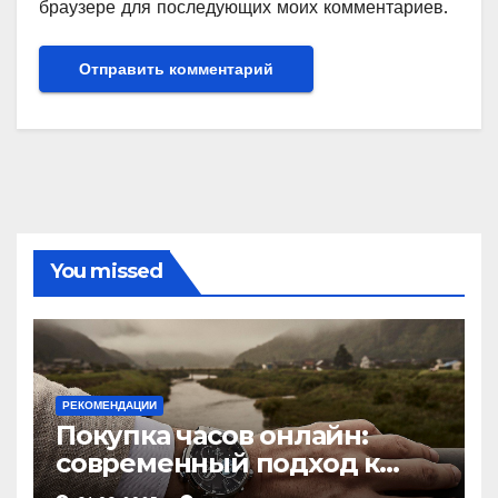
браузере для последующих моих комментариев.
You missed
РЕКОМЕНДАЦИИ
Покупка часов онлайн:
современный подход к
выбору аксессуаров