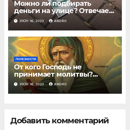
Можно ли подбирать
деньги на улице? Отвечает
батюшка
ИЮН 16, 2023
ANDRII
ПОЛЕЗНОСТИ
От кого Господь не
принимает молитвы?
Неожиданные слова
ИЮН 16, 2023
ANDRII
Ефрема Сирина
Добавить комментарий