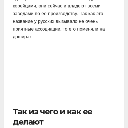
корейцами, они сейчас и владеют всеми
заводами по ее производству. Так как это
название у русских вызывало не очень
приятные ассоциации, то его поменяли на
доширак.
Так из чего и как ее
делают
Многие слышали, что особенно вредными
являются добавки, помещенные в пакетики. В
одном – специи (там ни грамма натурального
продукта – соль, глутамат натрия и вкусовые
вещества), а в другом – масло (оно сделано
их трансжиров и также приправлено
химическими усилителями вкуса). А мол, сама