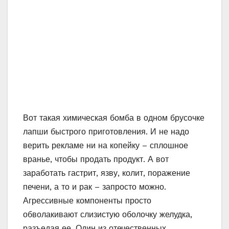
решайте сами» – покупать дешевую быструю
лапшу, а потом дорогие лекарства, или…
Все “супербыстрое” не может быть полезным
априори. Понятно, что это удобно, но куда
проще позаботиться о своем здоровье сейчас,
чем после тратить бесчисленные деньги и
часы на больницы с препаратами!
P.S. Распространите эту информацию
среди друзей, пусть и они будут в курсе
дела!
Как мы готовим домашние дрожжи из хмеля и
запасаемся ими впрок
(Откроется в новой
вкладке браузера)>