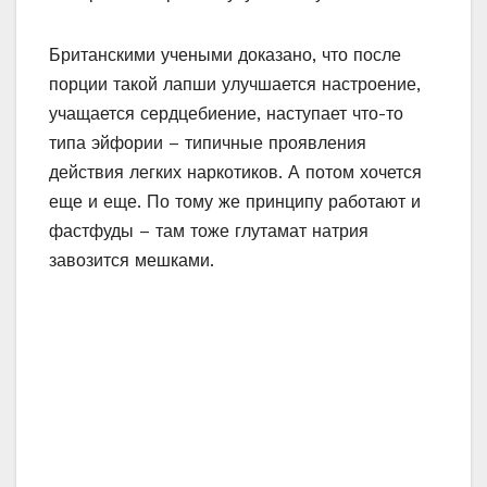
верить рекламе ни на копейку – сплошное
вранье, чтобы продать продукт. А вот
заработать гастрит, язву, колит, поражение
печени, а то и рак – запросто можно.
Агрессивные компоненты просто
обволакивают слизистую оболочку желудка,
разъедая ее. Один из отечественных
производителей заплатил огромный штраф за
не соответствующую действительности
рекламу и введение покупателей в
заблуждение.
Смотрите также:
Шпаргалка для
любительниц регулярно и хорошо
печь