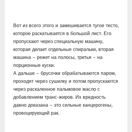
Плюс – лапша быстрого приготовления –
очень калорийный продукт. Почти 450 Ккал в
одной порции. Это как за раз съесть целую
упаковку майонеза!
Еда такая очень быстро усваивается –
буквально уже через 25-30 минут опять
появляется чувство голода и надо идти
заваривать еще одну порцию – это же так
быстро! Вот этот ход изготовители дошираков
украли у McDonald’s – у них гамбургер быстро
насыщает, но еще человек не успел далеко
отойти от ресторана – он уже опять хочет
кушать.
В общем, как поется в песенке «думайте сами,