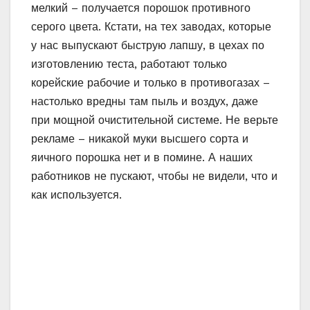
яичного порошка нет и в помине. А наших
работников не пускают, чтобы не видели, что и
как используется.
К этой серой муке добавляется премикс –
биохимическая минеральная добавка, по сути,
измельченный в порошок комбикорм с
разными добавками (аминокислоты, ферменты
(энзимы), вкусо-ароматические добавки,
химико-терапевтические препараты).
Третий компонент – эмульгатор-загуститель,
его добавляют, чтобы тесто было тугое.
А чтобы придать лапше красивый вид макарон
на яйцах, в состав добавляет краситель Е-150