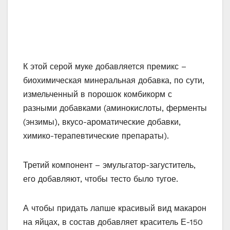
или так называемый сахарный колер.
А еще, в состав самой лапши вносится
глутамат натрия – усилитель вкуса. Это своего
рода наркотик – для того, кто подсел на еду с
глутаматом, нормальная пища кажется
пресной и невкусной. Именно из-за него детям
так нравится грызть сухую лапшу.
Британскими учеными доказано, что после
порции такой лапши улучшается настроение,
учащается сердцебиение, наступает что-то
типа эйфории – типичные проявления
действия легких наркотиков. А потом хочется
еще и еще. По тому же принципу работают и
фастфуды – там тоже глутамат натрия