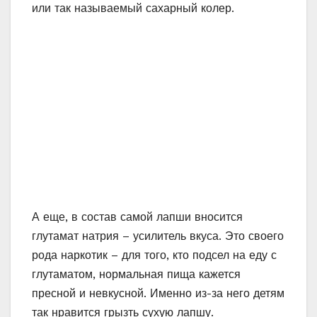
завозится мешками.
Вот из всего этого и замешивается тугое тесто,
которое раскатывается в большой лист. Его
пропускают через специальную машину,
которая делает отдельные спиральки, вторая
машина – режет на полосы, третья – на
порционные куски.
А дальше – брусочки обрабатываются паром,
проходят через сушилку и потом пропускаются
через раскаленное пальмовое масло с
добавлением транс-жиров. Их вредность
давно доказана – это сильные канцерогены,
провоцирующий рак.
Вот такая химическая бомба в одном брусочке
лапши быстрого приготовления. И не надо