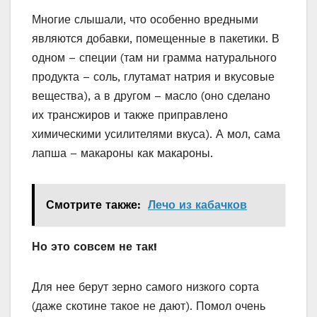
лапша – макароны как макароны.
Смотрите также:
Лечо из кабачков
Но это совсем не так!
Для нее берут зерно самого низкого сорта
(даже скотине такое не дают). Помол очень
мелкий – получается порошок противного
серого цвета. Кстати, на тех заводах, которые
у нас выпускают быструю лапшу, в цехах по
изготовлению теста, работают только
корейские рабочие и только в противогазах –
настолько вредны там пыль и воздух, даже
при мощной очистительной системе. Не верьте
рекламе – никакой муки высшего сорта и