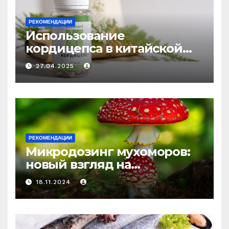
РЕКОМЕНДАЦИИ
Использование
кордицепса в китайской
медицине: природное
27.04.2025
средство против усталости
и истощения
РЕКОМЕНДАЦИИ
Микродозинг мухоморов:
новый взгляд на
психоделику
18.11.2024