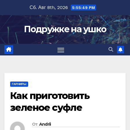
Перейти
Сб. Авг 8th, 2026
5:55:50 PM
к
содержимому
Подружке на ушко
ГАРНИРЫ
Как приготовить
зеленое суфле
От
Andrii