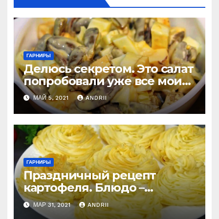
ГАРНИРЫ
Делюсь секретом. Это салат
попробовали уже все мои
знакомые, но никто не
МАЙ 5, 2021
ANDRII
понял, что в нем!
ГАРНИРЫ
Праздничный рецепт
картофеля. Блюдо –
высший пилотаж!
МАР 31, 2021
ANDRII