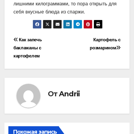
лишними килограммами, то пора открыть для
себя вкусные блюда из спаржи.
Навигация
Как запечь
Картофель с
баклажаны с
розмарином
по
картофелем
записям
От
Andrii
Похожая запись