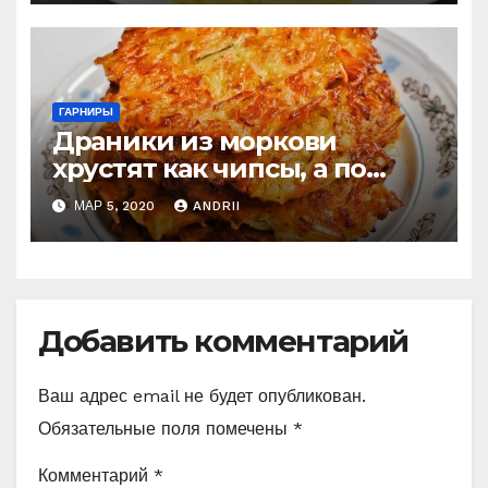
ГАРНИРЫ
Драники из моркови
хрустят как чипсы, а по
вкусу — намного лучше
МАР 5, 2020
ANDRII
Добавить комментарий
Ваш адрес email не будет опубликован.
Обязательные поля помечены
*
Комментарий
*