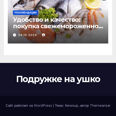
РЕКОМЕНДАЦИИ
Удобство и качество:
покупка свежемороженной
рыбы онлайн
24.10.2024
Подружке на ушко
Сайт работает на WordPress
|
Тема: Newsup, автор
Themeansar