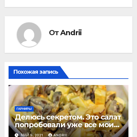
записям
От
Andrii
Похожая запись
ГАРНИРЫ
Делюсь секретом. Это салат
попробовали уже все мои
знакомые, но никто не
МАЙ 5, 2021
ANDRII