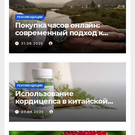
РЕКОМЕНДАЦИИ
Покупка часов онлайн:
современный подход к
выбору аксессуаров
31.08.2025
РЕКОМЕНДАЦИИ
Использование
кордицепса в китайской
медицине: природное
27.04.2025
средство против усталости
и истощения