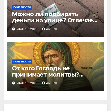
ПОЛЕЗНОСТИ
Можно ли подбирать
деньги на улице? Отвечает
батюшка
ИЮН 16, 2023
ANDRII
ПОЛЕЗНОСТИ
От кого Господь не
принимает молитвы?
Неожиданные слова
ИЮН 16, 2023
ANDRII
Ефрема Сирина