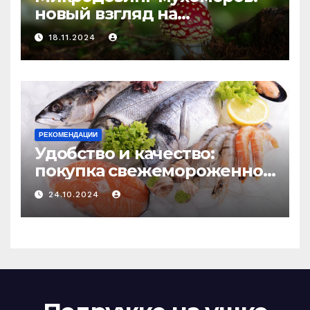
новый взгляд на
психоделику
18.11.2024
РЕКОМЕНДАЦИИ
Удобство и качество:
покупка свежемороженной
рыбы онлайн
24.10.2024