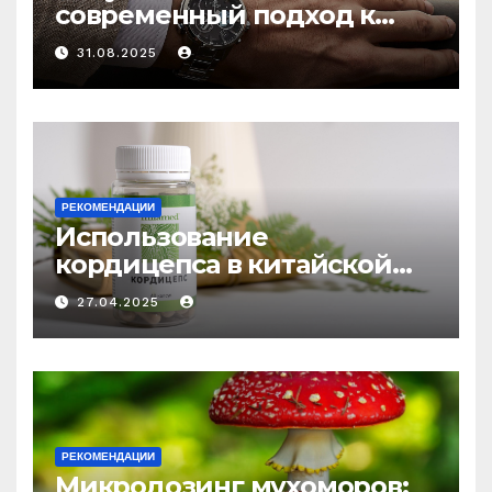
современный подход к
выбору аксессуаров
31.08.2025
РЕКОМЕНДАЦИИ
Использование
кордицепса в китайской
медицине: природное
27.04.2025
средство против усталости
и истощения
РЕКОМЕНДАЦИИ
Микродозинг мухоморов: