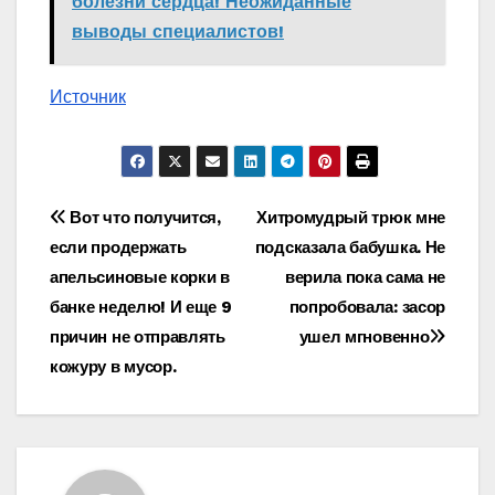
болезни сердца! Неожиданные
выводы специалистов!
Источник
Навигация
Вот что получится,
Хитромудрый трюк мне
если продержать
подсказала бабушка. Не
по
апельсиновые корки в
верила пока сама не
записям
банке неделю! И еще 9
попробовала: засор
причин не отправлять
ушел мгновенно
кожуру в мусор.