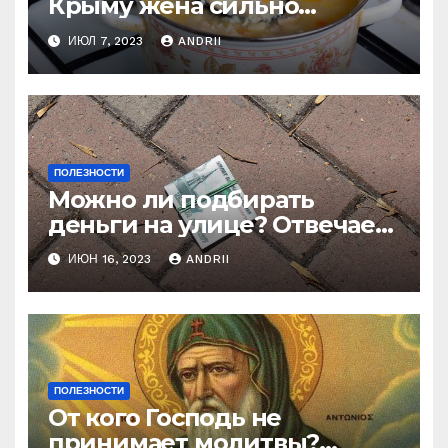
Крыму жена сильно
наказала мужа за
ИЮЛ 7, 2023
ANDRII
нелестный отзыв о её
стряпне
ПОЛЕЗНОСТИ
Можно ли подбирать
деньги на улице? Отвечает
батюшка
ИЮН 16, 2023
ANDRII
ПОЛЕЗНОСТИ
От кого Господь не
принимает молитвы?