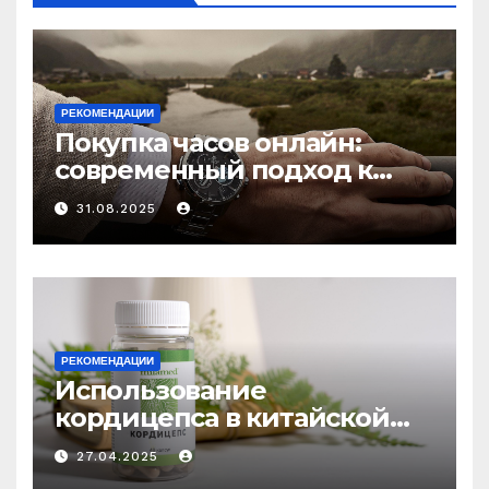
РЕКОМЕНДАЦИИ
Покупка часов онлайн:
современный подход к
выбору аксессуаров
31.08.2025
РЕКОМЕНДАЦИИ
Использование
кордицепса в китайской
медицине: природное
27.04.2025
средство против усталости