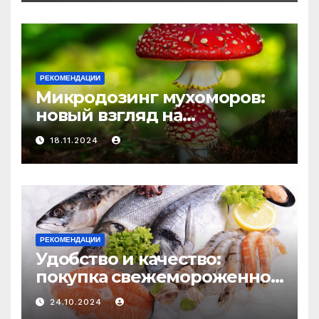
и истощения
РЕКОМЕНДАЦИИ
Микродозинг мухоморов:
новый взгляд на
психоделику
18.11.2024
РЕКОМЕНДАЦИИ
Удобство и качество:
покупка свежемороженной
рыбы онлайн
24.10.2024