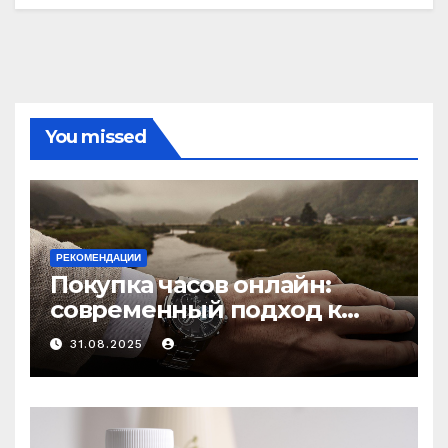
You missed
РЕКОМЕНДАЦИИ
Покупка часов онлайн:
современный подход к
выбору аксессуаров
31.08.2025