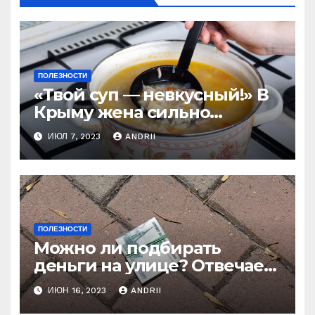
ПОЛЕЗНОСТИ
«Твой суп — невкусный!» В
Крыму жена сильно
наказала мужа за
ИЮЛ 7, 2023
ANDRII
нелестный отзыв о её
стряпне
ПОЛЕЗНОСТИ
Можно ли подбирать
деньги на улице? Отвечает
батюшка
ИЮН 16, 2023
ANDRII