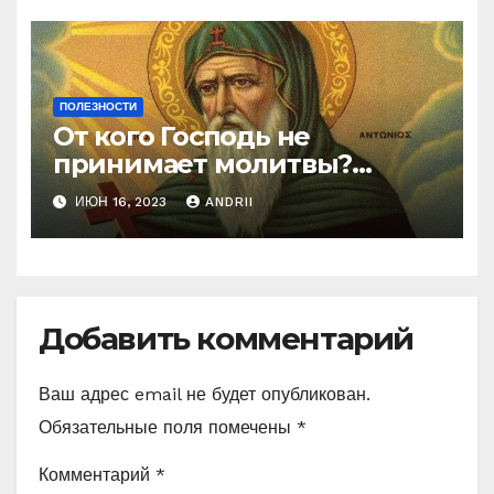
ПОЛЕЗНОСТИ
От кого Господь не
принимает молитвы?
Неожиданные слова
ИЮН 16, 2023
ANDRII
Ефрема Сирина
Добавить комментарий
Ваш адрес email не будет опубликован.
Обязательные поля помечены
*
Комментарий
*