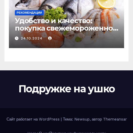
РЕКОМЕНДАЦИИ
Удобство и качество:
покупка свежемороженной
рыбы онлайн
24.10.2024
Подружке на ушко
Сайт работает на WordPress
|
Тема: Newsup, автор
Themeansar