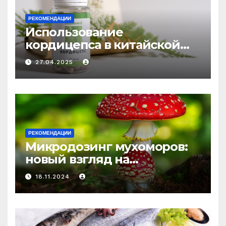
РЕКОМЕНДАЦИИ
Использование
кордицепса в китайской
медицине: природное
27.04.2025
средство против усталости
и истощения
РЕКОМЕНДАЦИИ
Микродозинг мухоморов:
новый взгляд на
психоделику
18.11.2024