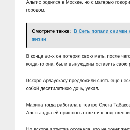
Альгис родился в Москве, но с матерью говор
городом.
Смотрите также:
В Сеть попали снимки 
жизни
В конце 80-х он потерял свою мать, после чег
когда-то она, были вынуждены оставить свою 
Вскоре Арлаускасу предложили снять еще неск
собой десятилетнюю дочь, уехал.
Марина тогда работала в театре Олега Табаков
Александра ей пришлось отвезти к родственни
Но вскоре артистка осознала, что не хочет же