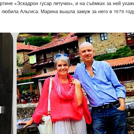
тине «Эскадрон гусар летучих», и на съёмках за ней уха
ак любила Альгиса. Марина вышла замуж за него в 1979 году