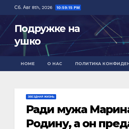
Перейти
Сб. Авг 8th, 2026
10:59:17 PM
к
содержимому
Подружке на
ушко
HOME
О НАС
ПОЛИТИКА КОНФИДЕ
ЗВЕЗДНАЯ ЖИЗНЬ
Ради мужа Марин
Родину, а он пред