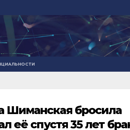
НЦИАЛЬНОСТИ
а Шиманская бросила
ал её спустя 35 лет бра