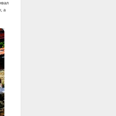
живал
, а