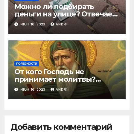
Можно ли подбирать
деньги на улице? Отвечает
батюшка
ИЮН 16, 2023
ANDRII
ПОЛЕЗНОСТИ
От кого Господь не
принимает молитвы?
Неожиданные слова
ИЮН 16, 2023
ANDRII
Ефрема Сирина
Добавить комментарий