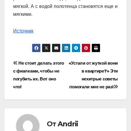
мягкой. А с водой полотенца становятся еще и
мягкими.
Источник
Навигация
Не стоит делать этого
«Устали от жуткой вони
с фиалками, чтобы не
в квартире?» Эти
по
погубить их. Вот оно
нехитрые советы
записям
что!
помогали мне не раз!
От
Andrii