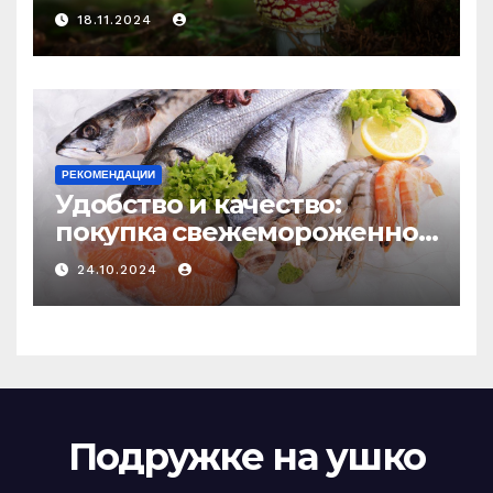
психоделику
18.11.2024
РЕКОМЕНДАЦИИ
Удобство и качество:
покупка свежемороженной
рыбы онлайн
24.10.2024
Подружке на ушко