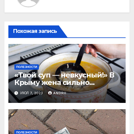
Похожая запись
ПОЛЕЗНОСТИ
«Твой суп — невкусный!» В
Крыму жена сильно
наказала мужа за
ИЮЛ 7, 2023
ANDRII
нелестный отзыв о её
стряпне
ПОЛЕЗНОСТИ