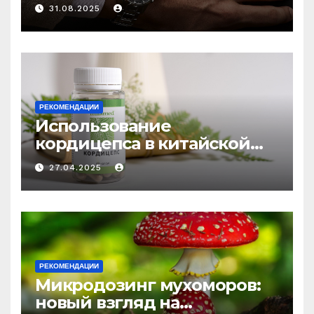
выбору аксессуаров
31.08.2025
РЕКОМЕНДАЦИИ
Использование
кордицепса в китайской
медицине: природное
27.04.2025
средство против усталости
и истощения
РЕКОМЕНДАЦИИ
Микродозинг мухоморов:
новый взгляд на