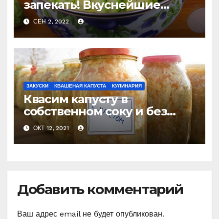
запекать! Вкуснейшие
маринованные кабачки за
СЕН 2, 2022
считанные минуты
ЗАКУСКИ
КВАШЕНАЯ КАПУСТА
КУЛИНАРИЯ
Квасим капусту в
собственном соку и без
добавления рассола!
ОКТ 12, 2021
Простой способ.
Добавить комментарий
Ваш адрес email не будет опубликован.