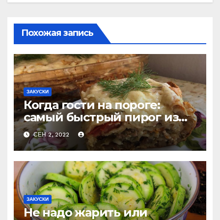
Похожая запись
ЗАКУСКИ
Когда гости на пороге:
самый быстрый пирог из
лаваша с тремя начинками
СЕН 2, 2022
ЗАКУСКИ
Не надо жарить или