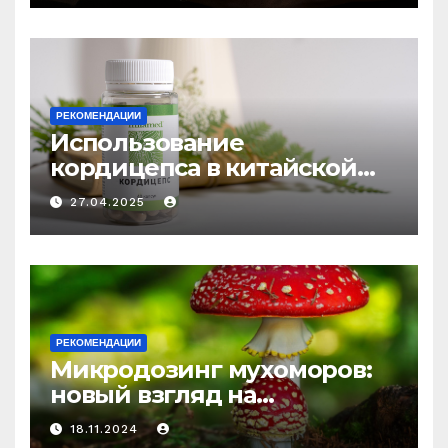
РЕКОМЕНДАЦИИ
Использование
кордицепса в китайской
медицине: природное
27.04.2025
средство против усталости
и истощения
РЕКОМЕНДАЦИИ
Микродозинг мухоморов:
новый взгляд на
психоделику
18.11.2024