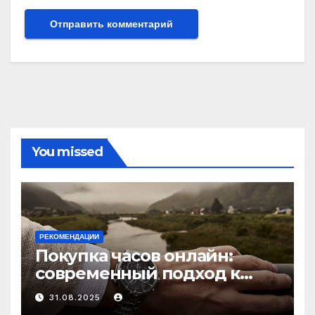
You missed
РЕКОМЕНДАЦИИ
Покупка часов онлайн:
современный подход к
выбору аксессуаров
31.08.2025