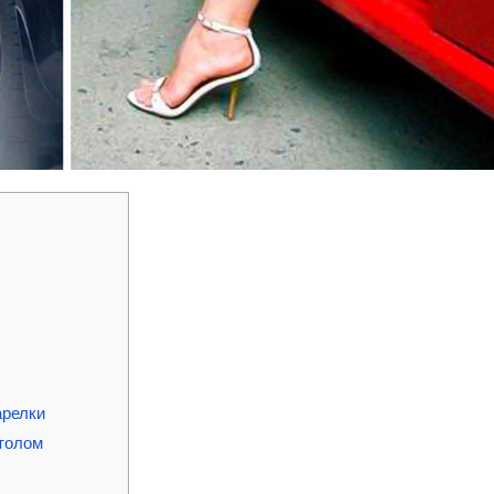
арелки
столом