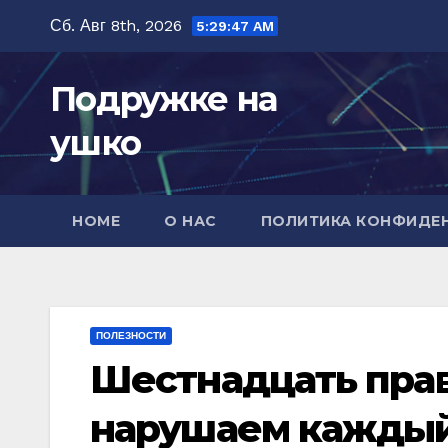
Перейти
Сб. Авг 8th, 2026
5:29:49 AM
к
содержимому
Подружке на
ушко
HOME
О НАС
ПОЛИТИКА КОНФИДЕ
ПОЛЕЗНОСТИ
Шестнадцать прав
нарушаем каждый