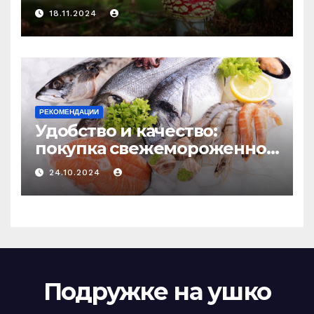
психоделику
18.11.2024
РЕКОМЕНДАЦИИ
Удобство и качество:
покупка свежемороженной
рыбы онлайн
24.10.2024
Подружке на ушко