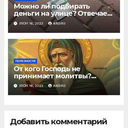
Можно ли подбирать
деньги на улице? Отвечает
батюшка
ИЮН 16, 2023
ANDRII
ПОЛЕЗНОСТИ
От кого Господь не
принимает молитвы?
Неожиданные слова
ИЮН 16, 2023
ANDRII
Ефрема Сирина
Добавить комментарий