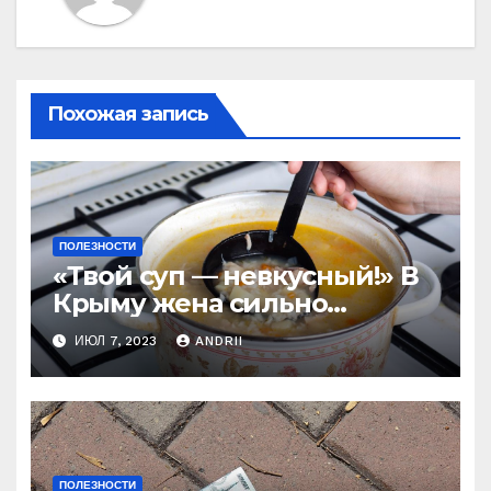
Похожая запись
ПОЛЕЗНОСТИ
«Твой суп — невкусный!» В
Крыму жена сильно
наказала мужа за
ИЮЛ 7, 2023
ANDRII
нелестный отзыв о её
стряпне
ПОЛЕЗНОСТИ