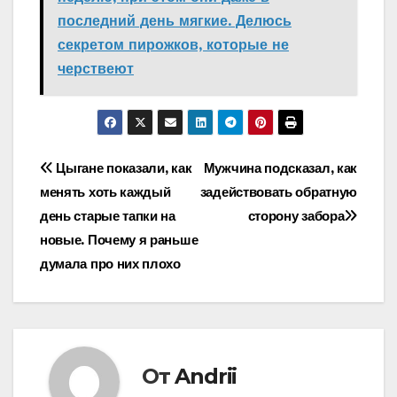
последний день мягкие. Делюсь
секретом пирожков, которые не
черствеют
Навигация
Цыгане показали, как
Мужчина подсказал, как
менять хоть каждый
задействовать обратную
по
день старые тапки на
сторону забора
записям
новые. Почему я раньше
думала про них плохо
От
Andrii