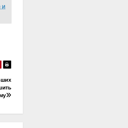
 И
ьших
ешить
му