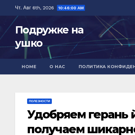
Перейти
Чт. Авг 6th, 2026
10:46:01 AM
к
содержимому
Подружке на
ушко
HOME
О НАС
ПОЛИТИКА КОНФИДЕ
ПОЛЕЗНОСТИ
Удобряем герань 
получаем шикарно