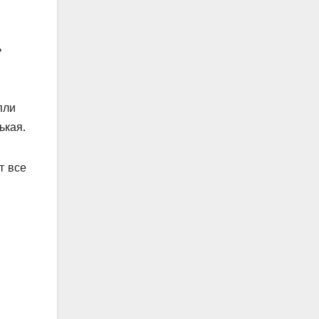
ь
пли
ькая.
т все