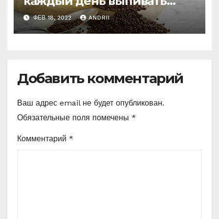
каждый день выпивать
чашечку гречишного чая
ФЕВ 18, 2022
ANDRII
Добавить комментарий
Ваш адрес email не будет опубликован.
Обязательные поля помечены
*
Комментарий
*