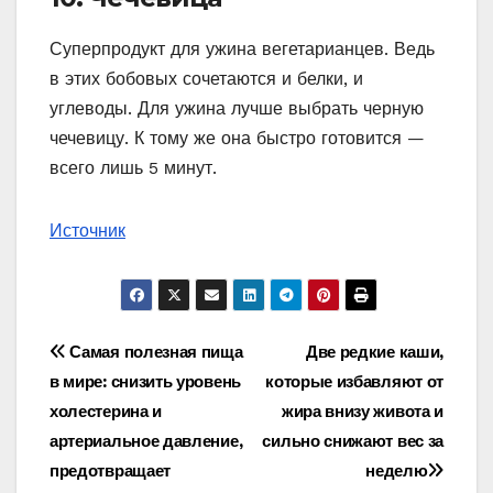
Суперпродукт для ужина вегетарианцев. Ведь
в этих бобовых сочетаются и белки, и
углеводы. Для ужина лучше выбрать черную
чечевицу. К тому же она быстро готовится —
всего лишь 5 минут.
Источник
Навигация
Самая полезная пища
Две редкие каши,
в мире: снизить уровень
которые избавляют от
по
холестерина и
жира внизу живота и
записям
артериальное давление,
сильно снижают вес за
предотвращает
неделю