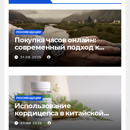
РЕКОМЕНДАЦИИ
Покупка часов онлайн:
современный подход к
выбору аксессуаров
31.08.2025
РЕКОМЕНДАЦИИ
Использование
кордицепса в китайской
медицине: природное
27.04.2025
средство против усталости