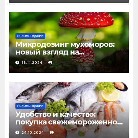
и истощения
РЕКОМЕНДАЦИИ
Микродозинг мухоморов:
новый взгляд на
психоделику
18.11.2024
РЕКОМЕНДАЦИИ
Удобство и качество:
покупка свежемороженной
рыбы онлайн
24.10.2024