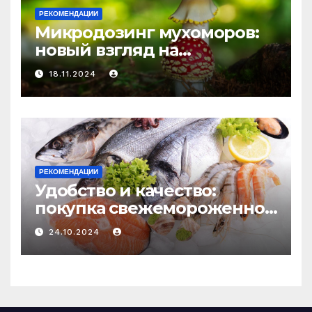
РЕКОМЕНДАЦИИ
Микродозинг мухоморов:
новый взгляд на
психоделику
18.11.2024
РЕКОМЕНДАЦИИ
Удобство и качество:
покупка свежемороженной
рыбы онлайн
24.10.2024