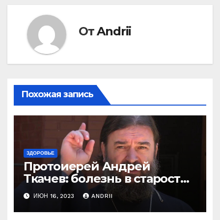
От
Andrii
Похожая запись
ЗДОРОВЬЕ
Протоиерей Андрей
Ткачев: болезнь в старости
— это расплата за грехи?
ИЮН 16, 2023
ANDRII
Вот те раз!