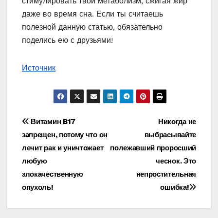
стимулировать твой метаболизм, сжигая жир
даже во время сна. Если ты считаешь
полезной данную статью, обязательно
поделись ею с друзьями!
Источник
Навигация
Витамин B17
Никогда не
запрещен, потому что он
выбрасывайте
по
лечит рак и уничтожает
полежавший проросший
записям
любую
чеснок. Это
злокачественную
непростительная
опухоль!
ошибка!