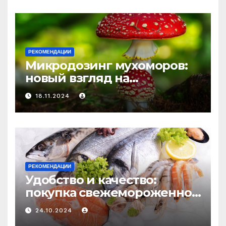
и истощения
РЕКОМЕНДАЦИИ
Микродозинг мухоморов:
новый взгляд на
психоделику
18.11.2024
РЕКОМЕНДАЦИИ
Удобство и качество:
покупка свежемороженной
рыбы онлайн
24.10.2024