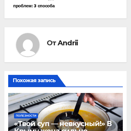
записям
проблем: 3 способа
От
Andrii
Похожая запись
ПОЛЕЗНОСТИ
«Твой суп — невкусный!» В
Крыму жена сильно