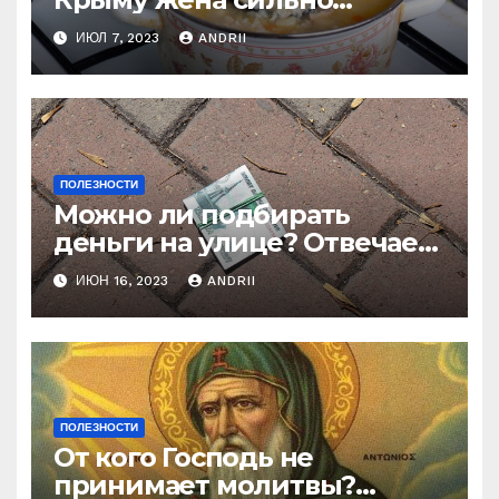
наказала мужа за
ИЮЛ 7, 2023
ANDRII
нелестный отзыв о её
стряпне
ПОЛЕЗНОСТИ
Можно ли подбирать
деньги на улице? Отвечает
батюшка
ИЮН 16, 2023
ANDRII
ПОЛЕЗНОСТИ
От кого Господь не
принимает молитвы?