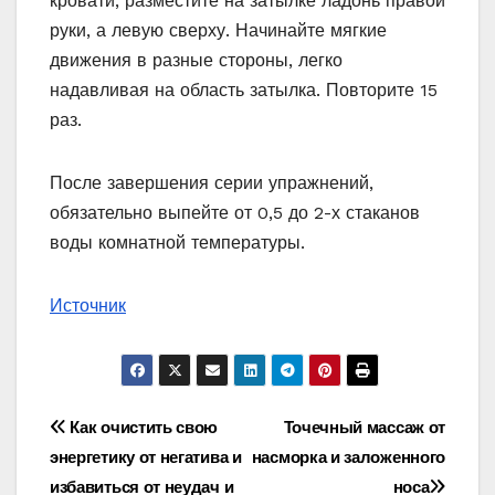
кровати, разместите на затылке ладонь правой
руки, а левую сверху. Начинайте мягкие
движения в разные стороны, легко
надавливая на область затылка. Повторите 15
раз.
После завершения серии упражнений,
обязательно выпейте от 0,5 до 2-х стаканов
воды комнатной температуры.
Источник
Навигация
Как очистить свою
Точечный массаж от
энергетику от негатива и
насморка и заложенного
по
избавиться от неудач и
носа