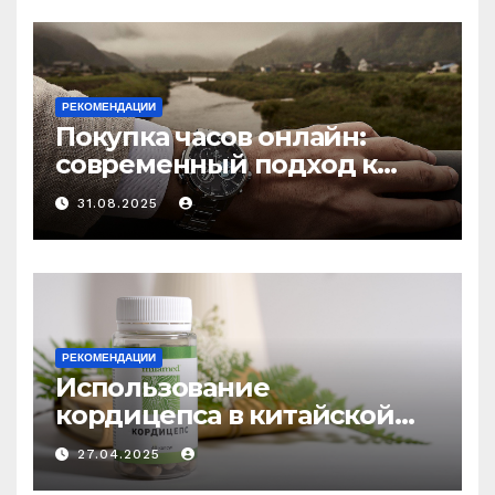
РЕКОМЕНДАЦИИ
Покупка часов онлайн:
современный подход к
выбору аксессуаров
31.08.2025
РЕКОМЕНДАЦИИ
Использование
кордицепса в китайской
медицине: природное
27.04.2025
средство против усталости