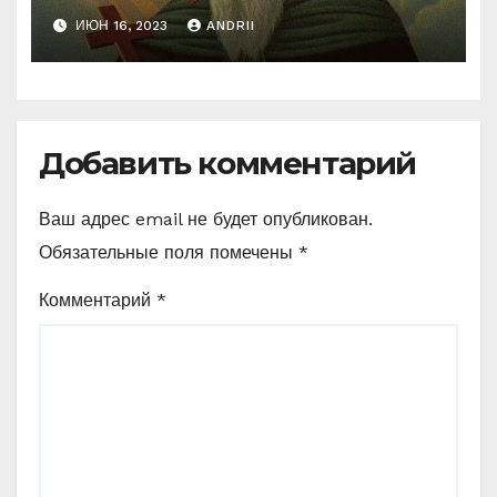
Неожиданные слова
ИЮН 16, 2023
ANDRII
Ефрема Сирина
Добавить комментарий
Ваш адрес email не будет опубликован.
Обязательные поля помечены
*
Комментарий
*