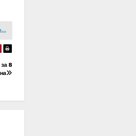
то…
за 8
жна