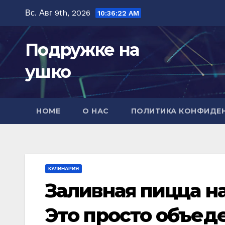
Перейти
Вс. Авг 9th, 2026
10:36:24 AM
к
содержимому
Подружке на
ушко
HOME
О НАС
ПОЛИТИКА КОНФИДЕ
КУЛИНАРИЯ
Заливная пицца на
Это просто объед