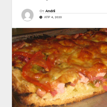
От
Andrii
АПР 4, 2020