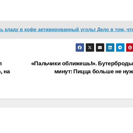
нь кладу в кофе активированный уголь! Дело в том, ч
л
«Пальчики оближешь!». Бутерброды 
, на
минут: Пицца больше не ну