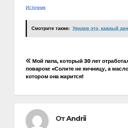
Источник
Смотрите также:
Увидев это, каждый де
Навигация
Мой папа, который 30 лет отработа
поваром: «Солите не яичницу, а масло
по
котором она жарится!
записям
От
Andrii